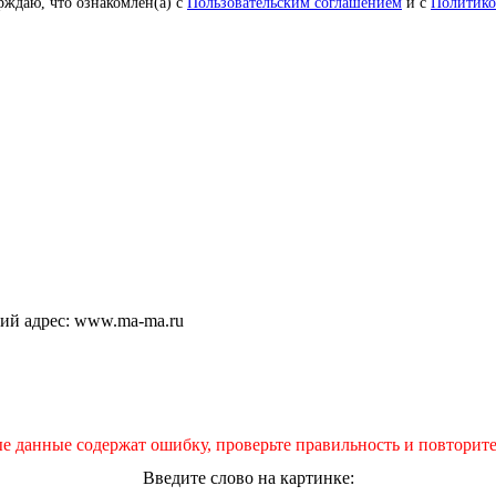
рждаю, что ознакомлен(а) с
Пользовательским соглашением
и с
Политико
щий адрес: www.ma-ma.ru
е данные содержат ошибку, проверьте правильность и повторите
Введите слово на картинке: