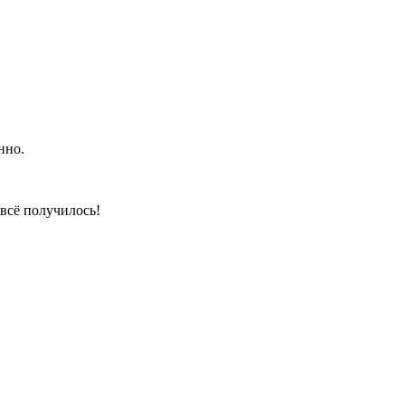
нно.
 всё получилось!