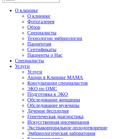
О клинике
О клинике
Фотогалерея
Обзор
Специалисты
Технологии эмбриологии
Пациентам
Сертификаты
Пациенты о Нас
Специалисты
Услуги
Услуги
Акции в Клинике МАМА
Консультации специалистов
ЭКО по ОМС
Подготовка к ЭКО
Обследование женщины
Обследование мужчины
Лечение бесплодия
Генетическая диагностика
Искусственная инсеминация
Экстракорпоральное оплодотворение
Эмбриологическая лаборатория
Криопрограммы