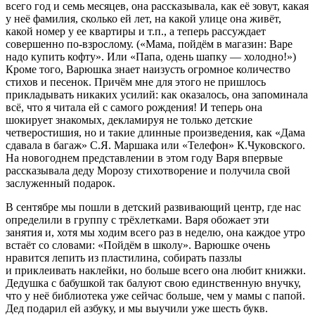
всего год и семь месяцев, она рассказывала, как её зовут, какая
у неё фамилия, сколько ей лет, на какой улице она живёт,
какой номер у ее квартиры и т.п., а теперь рассуждает
совершенно по-взрослому. («Мама, пойдём в магазин: Варе
надо купить кофту». Или «Папа, одень шапку — холодно!»)
Кроме того, Варюшка знает наизусть огромное количество
стихов и песенок. Причём мне для этого не пришлось
прикладывать никаких усилий: как оказалось, она запоминала
всё, что я читала ей с самого рождения! И теперь она
шокирует знакомых, декламируя не только детские
четверостишия, но и такие длинные произведения, как «Дама
сдавала в багаж» С.Я. Маршака или «Телефон» К.Чуковского.
На новогоднем представлении в этом году Варя впервые
рассказывала деду Морозу стихотворение и получила свой
заслуженный подарок.
В сентябре мы пошли в детский развивающий центр, где нас
определили в группу с трёхлетками. Варя обожает эти
занятия и, хотя мы ходим всего раз в неделю, она каждое утро
встаёт со словами: «Пойдём в школу». Варюшке очень
нравится лепить из пластилина, собирать паззлы
и приклеивать наклейки, но больше всего она любит книжки.
Дедушка с бабушкой так балуют свою единственную внучку,
что у неё библиотека уже сейчас больше, чем у мамы с папой.
Дед подарил ей азбуку, и мы выучили уже шесть букв.