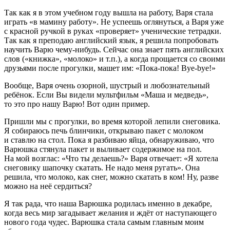
Так как я в этом учебном году вышла на работу, Варя стала
играть «в мамину работу». Не успеешь оглянуться, а Варя уже
с красной ручкой в руках «проверяет» ученические тетрадки.
Так как я преподаю английский язык, я решила попробовать
научить Варю чему-нибудь. Сейчас она знает пять английских
слов («книжка», «молоко» и т.п.), а когда прощается со своими
друзьями после прогулки, машет им: «Пока-пока! Bye-bye!»
Вообще, Варя очень озорной, шустрый и любознательный
ребёнок. Если Вы видели мультфильм «Маша и медведь»,
то это про нашу Варю! Вот один пример.
Пришли мы с прогулки, во время которой лепили снеговика.
Я собираюсь печь блинчики, открываю пакет с молоком
и ставлю на стол. Пока я разбиваю яйца, обнаруживаю, что
Варюшка стянула пакет и выливает содержимое на пол.
На мой возглас: «Что ты делаешь?» Варя отвечает: «Я хотела
снеговику шапочку скатать. Не надо меня ругать». Она
решила, что молоко, как снег, можно скатать в ком! Ну, разве
можно на неё сердиться?
Я так рада, что наша Варюшка родилась именно в декабре,
когда весь мир загадывает желания и ждёт от наступающего
нового года чудес. Варюшка стала самым главным моим