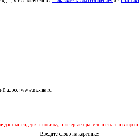
рждаю, что ознакомлен(а) с
Пользовательским соглашением
и с
Политико
щий адрес: www.ma-ma.ru
е данные содержат ошибку, проверьте правильность и повторите
Введите слово на картинке: