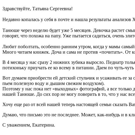
Здравствуйте, Татьяна Сергеевна!
Недавно копалась у себя в почте и нашла результаты анализов
Танюше через неделю будет уже 5 месяцев. Девочка растет смыш
говорят, что похожа на папу. Уже пытается садиться, очень злит
Любит поболтать, особенно ранним утром, когда у мамы самый 
Много читаем книжек. Доча и сама не против «почитать». От к
В 4 месяца у нас сразу 2 нижних зубика выросло. Педиатр тол
потихоньку приучать ее ко всему в питании. Даем по чуть-чуть
Вот думаем приобрести ей детский стульчик и усаживать ее з
пьем полезную воду и дышим свежим воздухом).
Поэтому у нас пока нет «выходных» фотографий, а все только д
нашей Танюше. До сих пор не могу поверить в то, что у нас вс
Хочу еще раз от всей нашей теперь настоящей семьи сказать Ва
Думаю, что письмо это не последнее. Может, как-нибудь и в к
С уважением, Екатерина.