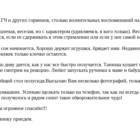
 ХГЧ и других гормонов, столько волнительных воспоминаний нах
леная, веселая, но с характером (удивляемся, в кого только). 
ся, если ее сдерживать в этом стремлении или если у нее самой н
сон начинается. Хорошо держит игрушки, бряцает ими. Недавно 
нижек только клочки остаются.
ько диву дается, как у нас все быстро получается. Танюша куша
 и смотрим на реакцию. Любит запускать ручонки к маме и бабуш
а общий стол полусидя.Высылаю Вам несколько фотографий, толь
омашние. Успеваю щелкать только на телефон, так как он всегда
е получилось и рядом сопит такое обворожительное чудо!
м огромное спасибо!!!
линику приедем.