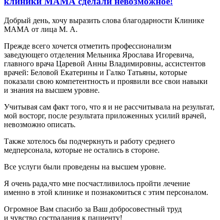
клиники МАМА сделали невозможное!
Добрый день, хочу выразить слова благодарности Клинике
МАМА от лица М. А.
Прежде всего хочется отметить профессионализм
заведующего отделения Мельника Ярослава Игоревича,
главного врача Царевой Анны Владимировны, ассистентов
врачей: Беловой Екатерины и Галко Татьяны, которые
показали свою компетентность и проявили все свои навыки
и знания на высшем уровне.
Учитывая сам факт того, что я и не рассчитывала на результат,
мой восторг, после результата приложенных усилий врачей,
невозможно описать.
Также хотелось бы подчеркнуть и работу среднего
медперсонала, которые не остались в стороне.
Все услуги были проведены на высшем уровне.
Я очень рада,что мне посчастливилось пройти лечение
именно в этой клинике и познакомиться с этим персоналом.
Огромное Вам спасибо за Ваш добросовестный труд
и чувство сострадания к пациенту!