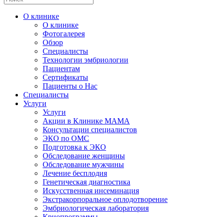
О клинике
О клинике
Фотогалерея
Обзор
Специалисты
Технологии эмбриологии
Пациентам
Сертификаты
Пациенты о Нас
Специалисты
Услуги
Услуги
Акции в Клинике МАМА
Консультации специалистов
ЭКО по ОМС
Подготовка к ЭКО
Обследование женщины
Обследование мужчины
Лечение бесплодия
Генетическая диагностика
Искусственная инсеминация
Экстракорпоральное оплодотворение
Эмбриологическая лаборатория
Криопрограммы