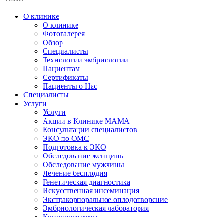
О клинике
О клинике
Фотогалерея
Обзор
Специалисты
Технологии эмбриологии
Пациентам
Сертификаты
Пациенты о Нас
Специалисты
Услуги
Услуги
Акции в Клинике МАМА
Консультации специалистов
ЭКО по ОМС
Подготовка к ЭКО
Обследование женщины
Обследование мужчины
Лечение бесплодия
Генетическая диагностика
Искусственная инсеминация
Экстракорпоральное оплодотворение
Эмбриологическая лаборатория
Криопрограммы