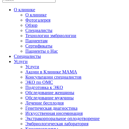
О клинике
О клинике
Фотогалерея
Обзор
Специалисты
Технологии эмбриологии
Пациентам
Сертификаты
Пациенты о Нас
Специалисты
Услуги
Услуги
Акции в Клинике МАМА
Консультации специалистов
ЭКО по ОМС
Подготовка к ЭКО
Обследование женщины
Обследование мужчины
Лечение бесплодия
Генетическая диагностика
Искусственная инсеминация
Экстракорпоральное оплодотворение
Эмбриологическая лаборатория
Криопрограммы