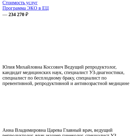
Стоимость услуг
Программа ЭКО в ЕЦ
—
234 270
₽
Юлия Михайловна
Коссович
Ведущий репродуктолог,
кандидат медицинских наук, специалист УЗ-диагностики,
специалист по бесплодному браку, специалист по
превентивной, репродуктивной и антивозрастной медицине
Анна Владимировна
Царева
Главный врач, ведущий
репродуктолог, врач акушер-гинеколог, специалист УЗ-