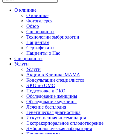
О клинике
О клинике
Фотогалерея
Обзор
Специалисты
Технологии эмбриологии
Пациентам
Сертификаты
Пациенты о Нас
Специалисты
Услуги
Услуги
Акции в Клинике МАМА
Консультации специалистов
ЭКО по ОМС
Подготовка к ЭКО
Обследование женщины
Обследование мужчины
Лечение бесплодия
Генетическая диагностика
Искусственная инсеминация
Экстракорпоральное оплодотворение
Эмбриологическая лаборатория
Криопрограммы