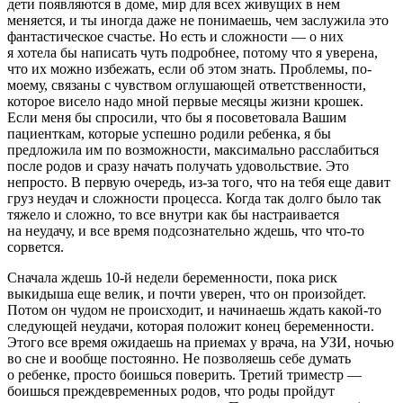
дети появляются в доме, мир для всех живущих в нем
меняется, и ты иногда даже не понимаешь, чем заслужила это
фантастическое счастье. Но есть и сложности — о них
я хотела бы написать чуть подробнее, потому что я уверена,
что их можно избежать, если об этом знать. Проблемы, по-
моему, связаны с чувством оглушающей ответственности,
которое висело надо мной первые месяцы жизни крошек.
Если меня бы спросили, что бы я посоветовала Вашим
пациенткам, которые успешно родили ребенка, я бы
предложила им по возможности, максимально расслабиться
после родов и сразу начать получать удовольствие. Это
непросто. В первую очередь, из-за того, что на тебя еще давит
груз неудач и сложности процесса. Когда так долго было так
тяжело и сложно, то все внутри как бы настраивается
на неудачу, и все время подсознательно ждешь, что что-то
сорвется.
Сначала ждешь
10-й
недели беременности, пока риск
выкидыша еще велик, и почти уверен, что он произойдет.
Потом он чудом не происходит, и начинаешь ждать какой-то
следующей неудачи, которая положит конец беременности.
Этого все время ожидаешь на приемах у врача, на УЗИ, ночью
во сне и вообще постоянно. Не позволяешь себе думать
о ребенке, просто боишься поверить. Третий триместр —
боишься преждевременных родов, что роды пройдут