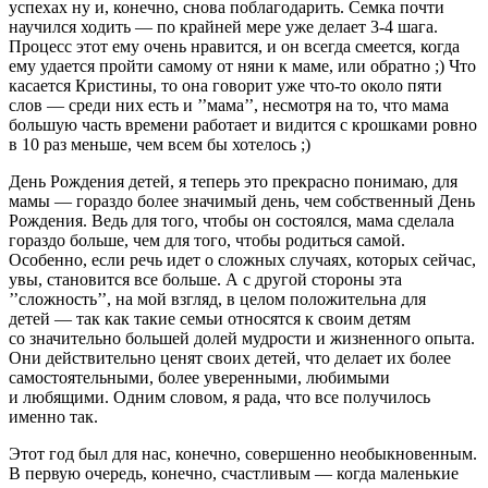
успехах ну и, конечно, снова поблагодарить. Семка почти
научился ходить — по крайней мере уже делает
3-4 шага.
Процесс этот ему очень нравится, и он всегда смеется, когда
ему удается пройти самому от няни к маме, или обратно ;) Что
касается Кристины, то она говорит уже что-то около пяти
слов — среди них есть и ’’мама’’, несмотря на то, что мама
большую часть времени работает и видится с крошками ровно
в 10 раз меньше, чем всем бы хотелось ;)
День Рождения детей, я теперь это прекрасно понимаю, для
мамы — гораздо более значимый день, чем собственный День
Рождения. Ведь для того, чтобы он состоялся, мама сделала
гораздо больше, чем для того, чтобы родиться самой.
Особенно, если речь идет о сложных случаях, которых сейчас,
увы, становится все больше. А с другой стороны эта
’’сложность’’, на мой взгляд, в целом положительна для
детей — так как такие семьи относятся к своим детям
со значительно большей долей мудрости и жизненного опыта.
Они действительно ценят своих детей, что делает их более
самостоятельными, более уверенными, любимыми
и любящими. Одним словом, я рада, что все получилось
именно так.
Этот год был для нас, конечно, совершенно необыкновенным.
В первую очередь, конечно, счастливым — когда маленькие