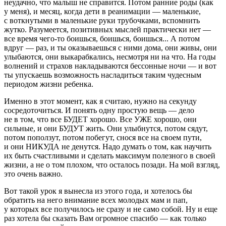
неудачно, что малыш не справится. Потом ранние роды (как
у меня), и месяц, когда дети в реанимации — маленькие,
с воткнутыми в маленькие руки трубочками, вспомнить
жутко. Разумеется, позитивных мыслей практически нет —
все время чего-то боишься, боишься, боишься... А потом
вдруг — раз, и ты оказываешься с ними дома, они живы, они
улыбаются, они выкарабкались, несмотря ни на что. На годы
волнений и страхов накладываются бессонные ночи — и вот
ты упускаешь возможность насладиться таким чудесным
периодом жизни ребенка.
Именно в этот момент, как я считаю, нужно на секунду
сосредоточиться. И понять одну простую вещь — дело
не в том, что все БУДЕТ хорошо. Все УЖЕ хорошо, они
сильные, и они БУДУТ жить. Они улыбнутся, потом сядут,
потом поползут, потом побегут, снося все на своем пути,
и они НИКУДА не денутся. Надо думать о том, как научить
их быть счастливыми и сделать максимум полезного в своей
жизни, а не о том плохом, что осталось позади. На мой взгляд,
это очень важно.
Вот такой урок я вынесла из этого года, и хотелось бы
обратить на него внимание всех молодых мам и пап,
у которых все получилось не сразу и не само собой. Ну и еще
раз хотела бы сказать Вам огромное спасибо — как только