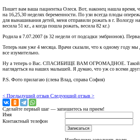
Пишет вам ваша пациентка Олеся. Вот, наконец нашла время, ч
на 16,25,30 неделях беременности. По узи всегда плоды опереж
для вынашивания детей, меня отправили рожать в г. Вологду на
весила 51 кг., а когда пошла рожать, весила 82 кг.)
Родила я 7.07.2007 (в 32 недели от подсадки эмбрионов). Перва
Теперь нам уже 4 месяца. Врачи сказали, что к одному году мы 
все изумительно.
Ну а теперь о Вас. СПАСИБИЩЕ ВАМ ОГРОМАДНОЕ. Такой шанс н
наглядеться на наших малышей. Я думаю, что уж со всеми друг
P.S. Фото прилагаю (слева Влад, справа София)
< Предыдущий отзыв
Следующий отзыв >
Сделайте первый шаг — запишитесь на прием!
Имя
Контактный телефон
Записаться
Необходимо заполнить поля: