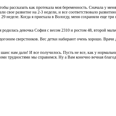
тобы рассказать как протекала моя беременность. Сначала у мен
али свое развитие на
2-3 недели,
и все соответствовало развитию 
 29 неделе. Когда я приехала в Вологду, меня сохраняли еще три
я родилась девочка София с весом 2310 и ростом 48, второй маль
догоним сверстников. Вес детки набирают очень хорошо. Врачи де
ам дали! И все получилось. Пусть не все, как у нормальных 
ими трудностями мы справимся. Ну а Вам конечно вечная благод