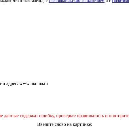
рждаю, что ознакомлен(а) с
Пользовательским соглашением
и с
Политико
щий адрес: www.ma-ma.ru
е данные содержат ошибку, проверьте правильность и повторите
Введите слово на картинке: