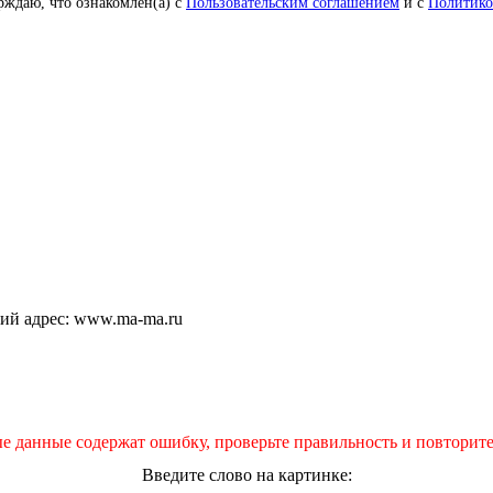
рждаю, что ознакомлен(а) с
Пользовательским соглашением
и с
Политико
щий адрес: www.ma-ma.ru
е данные содержат ошибку, проверьте правильность и повторите
Введите слово на картинке: