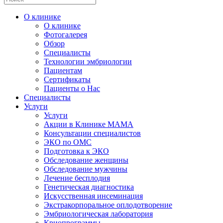
О клинике
О клинике
Фотогалерея
Обзор
Специалисты
Технологии эмбриологии
Пациентам
Сертификаты
Пациенты о Нас
Специалисты
Услуги
Услуги
Акции в Клинике МАМА
Консультации специалистов
ЭКО по ОМС
Подготовка к ЭКО
Обследование женщины
Обследование мужчины
Лечение бесплодия
Генетическая диагностика
Искусственная инсеминация
Экстракорпоральное оплодотворение
Эмбриологическая лаборатория
Криопрограммы