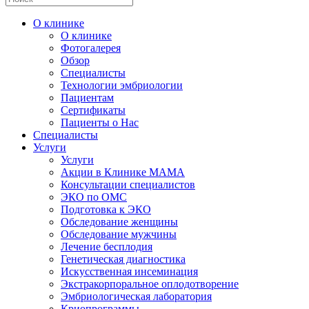
О клинике
О клинике
Фотогалерея
Обзор
Специалисты
Технологии эмбриологии
Пациентам
Сертификаты
Пациенты о Нас
Специалисты
Услуги
Услуги
Акции в Клинике МАМА
Консультации специалистов
ЭКО по ОМС
Подготовка к ЭКО
Обследование женщины
Обследование мужчины
Лечение бесплодия
Генетическая диагностика
Искусственная инсеминация
Экстракорпоральное оплодотворение
Эмбриологическая лаборатория
Криопрограммы