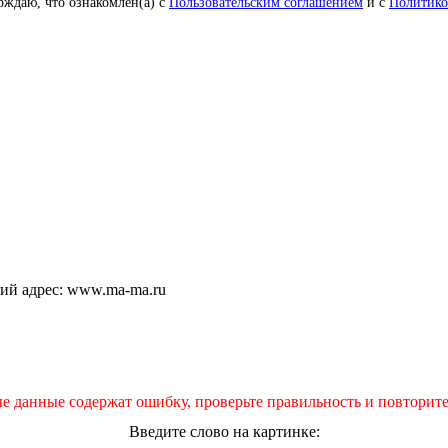
рждаю, что ознакомлен(а) с
Пользовательским соглашением
и с
Политико
щий адрес: www.ma-ma.ru
е данные содержат ошибку, проверьте правильность и повторите
Введите слово на картинке: