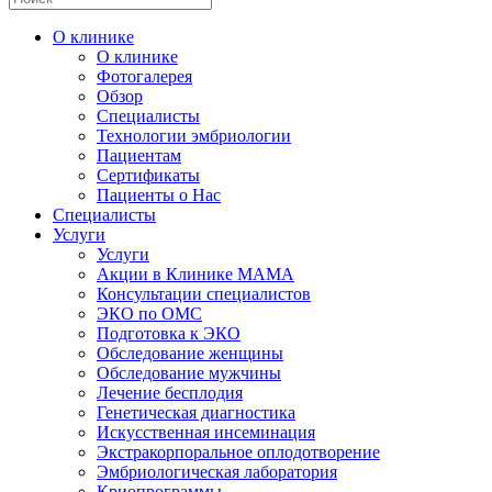
О клинике
О клинике
Фотогалерея
Обзор
Специалисты
Технологии эмбриологии
Пациентам
Сертификаты
Пациенты о Нас
Специалисты
Услуги
Услуги
Акции в Клинике МАМА
Консультации специалистов
ЭКО по ОМС
Подготовка к ЭКО
Обследование женщины
Обследование мужчины
Лечение бесплодия
Генетическая диагностика
Искусственная инсеминация
Экстракорпоральное оплодотворение
Эмбриологическая лаборатория
Криопрограммы