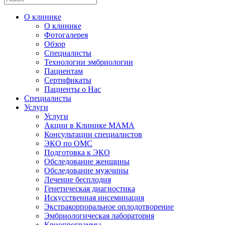
О клинике
О клинике
Фотогалерея
Обзор
Специалисты
Технологии эмбриологии
Пациентам
Сертификаты
Пациенты о Нас
Специалисты
Услуги
Услуги
Акции в Клинике МАМА
Консультации специалистов
ЭКО по ОМС
Подготовка к ЭКО
Обследование женщины
Обследование мужчины
Лечение бесплодия
Генетическая диагностика
Искусственная инсеминация
Экстракорпоральное оплодотворение
Эмбриологическая лаборатория
Криопрограммы