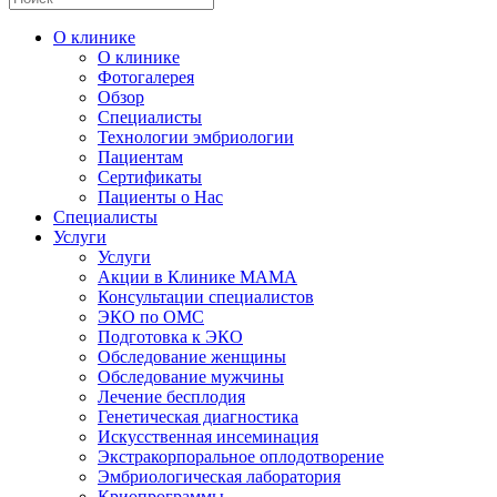
О клинике
О клинике
Фотогалерея
Обзор
Специалисты
Технологии эмбриологии
Пациентам
Сертификаты
Пациенты о Нас
Специалисты
Услуги
Услуги
Акции в Клинике МАМА
Консультации специалистов
ЭКО по ОМС
Подготовка к ЭКО
Обследование женщины
Обследование мужчины
Лечение бесплодия
Генетическая диагностика
Искусственная инсеминация
Экстракорпоральное оплодотворение
Эмбриологическая лаборатория
Криопрограммы