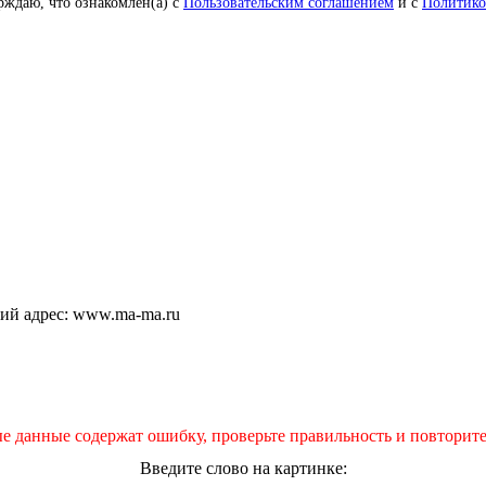
рждаю, что ознакомлен(а) с
Пользовательским соглашением
и с
Политико
щий адрес: www.ma-ma.ru
е данные содержат ошибку, проверьте правильность и повторите
Введите слово на картинке: