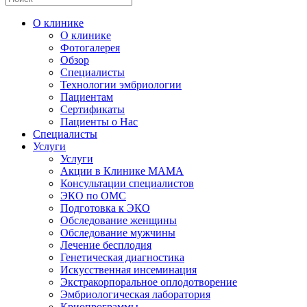
О клинике
О клинике
Фотогалерея
Обзор
Специалисты
Технологии эмбриологии
Пациентам
Сертификаты
Пациенты о Нас
Специалисты
Услуги
Услуги
Акции в Клинике МАМА
Консультации специалистов
ЭКО по ОМС
Подготовка к ЭКО
Обследование женщины
Обследование мужчины
Лечение бесплодия
Генетическая диагностика
Искусственная инсеминация
Экстракорпоральное оплодотворение
Эмбриологическая лаборатория
Криопрограммы