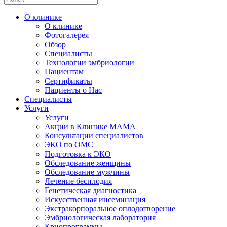
О клинике
О клинике
Фотогалерея
Обзор
Специалисты
Технологии эмбриологии
Пациентам
Сертификаты
Пациенты о Нас
Специалисты
Услуги
Услуги
Акции в Клинике МАМА
Консультации специалистов
ЭКО по ОМС
Подготовка к ЭКО
Обследование женщины
Обследование мужчины
Лечение бесплодия
Генетическая диагностика
Искусственная инсеминация
Экстракорпоральное оплодотворение
Эмбриологическая лаборатория
Криопрограммы