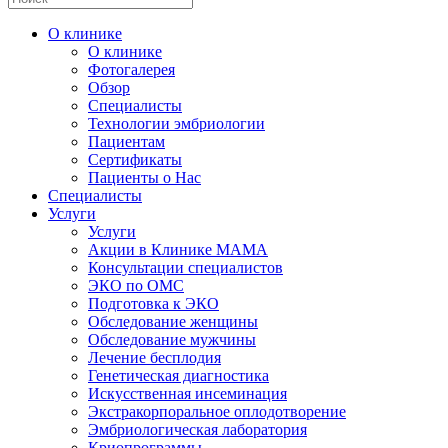
О клинике
О клинике
Фотогалерея
Обзор
Специалисты
Технологии эмбриологии
Пациентам
Сертификаты
Пациенты о Нас
Специалисты
Услуги
Услуги
Акции в Клинике МАМА
Консультации специалистов
ЭКО по ОМС
Подготовка к ЭКО
Обследование женщины
Обследование мужчины
Лечение бесплодия
Генетическая диагностика
Искусственная инсеминация
Экстракорпоральное оплодотворение
Эмбриологическая лаборатория
Криопрограммы