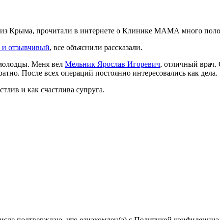
мы из Крыма, прочитали в интернете о Клинике МАМА много пол
 и отзывчивый
, все объяснили рассказали.
 молодцы. Меня вел
Мельник Ярослав Игоревич
, отличный врач.
ратно. После всех операций постоянно интересовались как дела.
астлив и как счастлива супруга.
числе подтверждаю, что ознакомлен(а) с Политикой конфиденци