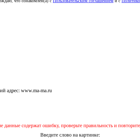
рждаю, что ознакомлен(а) с
Пользовательским соглашением
и с
Политико
щий адрес: www.ma-ma.ru
е данные содержат ошибку, проверьте правильность и повторите
Введите слово на картинке: