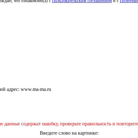
рждаю, что ознакомлен(а) с
Пользовательским соглашением
и с
Политико
щий адрес: www.ma-ma.ru
е данные содержат ошибку, проверьте правильность и повторите
Введите слово на картинке: