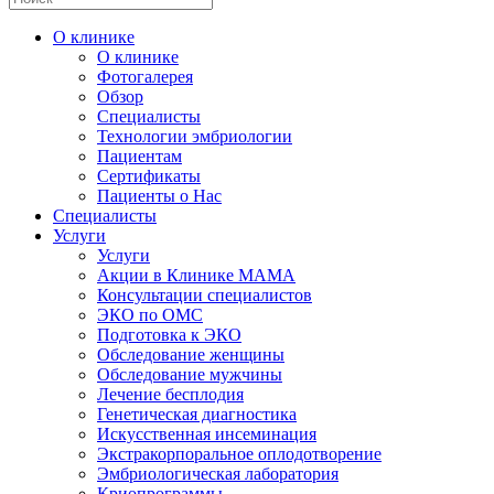
О клинике
О клинике
Фотогалерея
Обзор
Специалисты
Технологии эмбриологии
Пациентам
Сертификаты
Пациенты о Нас
Специалисты
Услуги
Услуги
Акции в Клинике МАМА
Консультации специалистов
ЭКО по ОМС
Подготовка к ЭКО
Обследование женщины
Обследование мужчины
Лечение бесплодия
Генетическая диагностика
Искусственная инсеминация
Экстракорпоральное оплодотворение
Эмбриологическая лаборатория
Криопрограммы