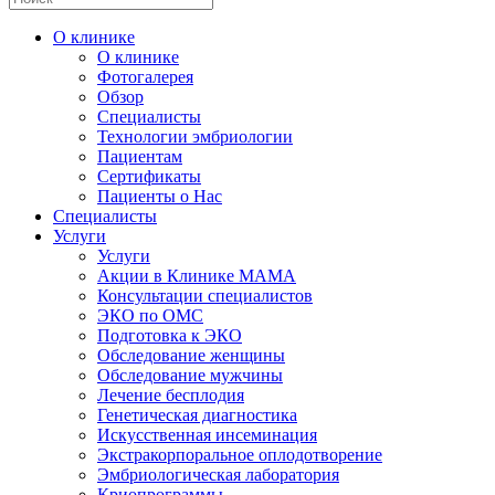
О клинике
О клинике
Фотогалерея
Обзор
Специалисты
Технологии эмбриологии
Пациентам
Сертификаты
Пациенты о Нас
Специалисты
Услуги
Услуги
Акции в Клинике МАМА
Консультации специалистов
ЭКО по ОМС
Подготовка к ЭКО
Обследование женщины
Обследование мужчины
Лечение бесплодия
Генетическая диагностика
Искусственная инсеминация
Экстракорпоральное оплодотворение
Эмбриологическая лаборатория
Криопрограммы