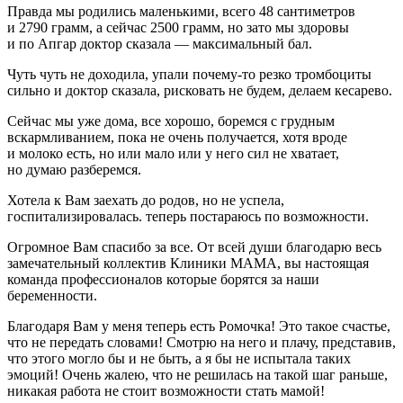
Правда мы родились маленькими, всего 48 сантиметров
и 2790 грамм, а сейчас 2500 грамм, но зато мы здоровы
и по Апгар доктор сказала — максимальный бал.
Чуть чуть не доходила, упали почему-то резко тромбоциты
сильно и доктор сказала, рисковать не будем, делаем кесарево.
Сейчас мы уже дома, все хорошо, боремся с грудным
вскармливанием, пока не очень получается, хотя вроде
и молоко есть, но или мало или у него сил не хватает,
но думаю разберемся.
Хотела к Вам заехать до родов, но не успела,
госпитализировалась. теперь постараюсь по возможности.
Огромное Вам спасибо за все. От всей души благодарю весь
замечательный коллектив Клиники МАМА, вы настоящая
команда профессионалов которые борятся за наши
беременности.
Благодаря Вам у меня теперь есть Ромочка! Это такое счастье,
что не передать словами! Смотрю на него и плачу, представив,
что этого могло бы и не быть, а я бы не испытала таких
эмоций! Очень жалею, что не решилась на такой шаг раньше,
никакая работа не стоит возможности стать мамой!