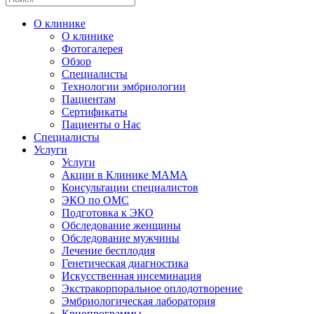
О клинике
О клинике
Фотогалерея
Обзор
Специалисты
Технологии эмбриологии
Пациентам
Сертификаты
Пациенты о Нас
Специалисты
Услуги
Услуги
Акции в Клинике МАМА
Консультации специалистов
ЭКО по ОМС
Подготовка к ЭКО
Обследование женщины
Обследование мужчины
Лечение бесплодия
Генетическая диагностика
Искусственная инсеминация
Экстракорпоральное оплодотворение
Эмбриологическая лаборатория
Криопрограммы