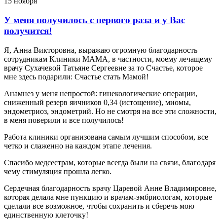
15 ноября
У меня получилось с первого раза и у Вас
получится!
Я, Анна Викторовна, выражаю огромную благодарность
сотрудникам Клиники МАМА, в частности, моему лечащему
врачу Сухачевой Татьяне Сергеевне за то Счастье, которое
мне здесь подарили: Счастье стать Мамой!
Анамнез у меня непростой: гинекологические операции,
сниженный резерв яичников 0,34 (истощение), миомы,
эндометриоз, эндометрий. Но не смотря на все эти сложности,
в меня поверили и все получилось!
Работа клиники организована самым лучшим способом, все
четко и слаженно на каждом этапе лечения.
Спасибо медсестрам, которые всегда были на связи, благодаря
чему стимуляция прошла легко.
Сердечная благодарность врачу Царевой Анне Владимировне,
которая делала мне пункцию и врачам-эмбриологам, которые
сделали все возможное, чтобы сохранить и сберечь мою
единственную клеточку!