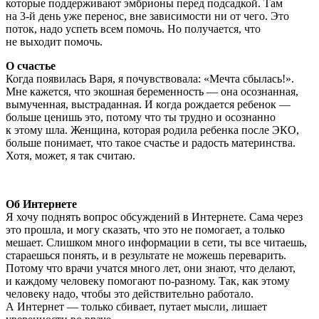
которые поддерживают эмбрионы перед подсадкой. Там
на
3-й
день уже перенос, вне зависимости ни от чего. Это
поток, надо успеть всем помочь. Но получается, что
не выходит помочь.
О счастье
Когда появилась Варя, я почувствовала: «Мечта сбылась!».
Мне кажется, что экошная беременность — она осознанная,
вымученная, выстраданная. И когда рождается ребенок —
больше ценишь это, потому что ты трудно и осознанно
к этому шла. Женщина, которая родила ребенка после ЭКО,
больше понимает, что такое счастье и радость материнства.
Хотя, может, я так считаю.
Об Интернете
Я хочу поднять вопрос обсуждений в Интернете. Сама через
это прошла, и могу сказать, что это не помогает, а только
мешает. Слишком много информации в сети, ты все читаешь,
стараешься понять, и в результате не можешь переварить.
Потому что врачи учатся много лет, они знают, что делают,
и каждому человеку помогают по-разному. Так, как этому
человеку надо, чтобы это действительно работало.
А Интернет — только сбивает, путает мысли, лишает