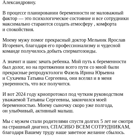
Александровну.
В процессе планировании беременности не маловажный
фактор — это психологическое состояние и все сотрудники
максимально стараются создать атмосферу , комфорта
и спокойствия.
Моему мужу помог прекрасный доктор Мельник Ярослав
Игоревич, благодаря его профессионализму и чудесной
команде получилось добыть сперматозоиды.
А значит и шанс зачать ребенка. Мой путь к беременности
был долог, но на протяжении всего пути со мной были
прекрасные репродуктологи Фазель Ирина Юрьевна
и Сухачева Татьяна Сергеевна, они вселял и в меня
уверенность, что все получится.
И вот 2024 году криопротокол под чутким руководством
уважаемой Татьяны Сергеевны, закончился моей
беременностью. Моему сыночку скоро уже полгода,
он улыбчивый, активный малыш.
Мы с мужем стали родителями спустя долгих 5 лет не смотря
на страшный диагноз, СПАСИБО ВСЕМ СОТРУДНИКАМ,
благодаря Вашему труду наше заветное желание сбылось.