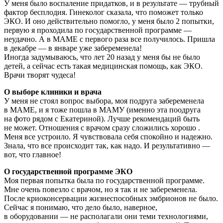
У меня было воспаление придатков, и в результате — трубный
фактор бесплодия. Гинеколог сказала, что поможет только
ЭКО. И оно действительно помогло, у меня было 2 попытки,
первую я проходила по государственной программе —
неудачно. А в МАМЕ с первого раза все получилось. Пришла
в декабре — в январе уже забеременела!
Иногда задумываюсь, что лет 20 назад у меня бы не было
детей, а сейчас есть такая медицинская помощь, как ЭКО.
Врачи творят чудеса!
О выборе клиники и врача
У меня не стоял вопрос выбора, моя подруга забеременела
в МАМЕ, и я тоже пошла в МАМУ (именно эта поодруга
на фото рядом с Екатериной). Лучше рекомендаций быть
не может. Отношения с врачом сразу сложились хорошо .
Меня все устроило. Я чувствовала себя спокойно и надежно.
Знала, что все происходит так, как надо. И результативно —
вот, что главное!
О государственной программе ЭКО
Моя первая попытка была по государственной программе.
Мне очень повезло с врачом, но я так и не забеременела.
После криоконсервации жизнеспособных эмбрионов не было.
Сейчас я понимаю, что дело было, наверное,
в оборудовании — не располагали они теми технологиями,