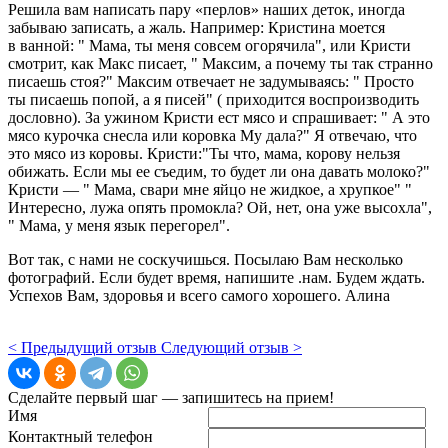
Решила вам написать пару «перлов» наших деток, иногда
забываю записать, а жаль. Например: Кристина моется
в ванной: " Мама, ты меня совсем огорячила", или Кристи
смотрит, как Макс писает, " Максим, а почему ты так странно
писаешь стоя?" Максим отвечает не задумываясь: " Просто
ты писаешь попой, а я писей" ( приходится воспроизводить
дословно). За ужином Кристи ест мясо и спрашивает: " А это
мясо курочка снесла или коровка Му дала?" Я отвечаю, что
это мясо из коровы. Кристи:"Ты что, мама, корову нельзя
обижать. Если мы ее съедим, то будет ли она давать молоко?"
Кристи — " Мама, свари мне яйцо не жидкое, а хрупкое" "
Интересно, лужа опять промокла? Ой, нет, она уже высохла",
" Мама, у меня язык перегорел".
Вот так, с нами не соскучишься. Посылаю Вам несколько
фотографий. Если будет время, напишите .нам. Будем ждать.
Успехов Вам, здоровья и всего самого хорошего. Алина
< Предыдущий отзыв
Следующий отзыв >
Сделайте первый шаг — запишитесь на прием!
Имя
Контактный телефон