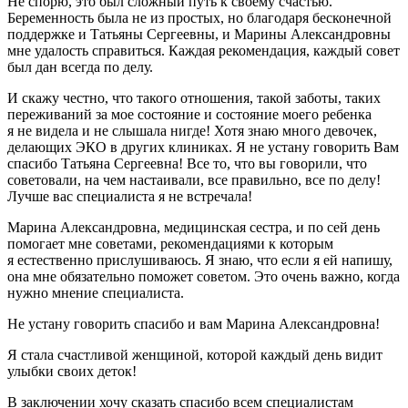
Не спорю, это был сложный путь к своему счастью.
Беременность была не из простых, но благодаря бесконечной
поддержке и Татьяны Сергеевны, и Марины Александровны
мне удалость справиться. Каждая рекомендация, каждый совет
был дан всегда по делу.
И скажу честно, что такого отношения, такой заботы, таких
переживаний за мое состояние и состояние моего ребенка
я не видела и не слышала нигде! Хотя знаю много девочек,
делающих ЭКО в других клиниках. Я не устану говорить Вам
спасибо Татьяна Сергеевна! Все то, что вы говорили, что
советовали, на чем настаивали, все правильно, все по делу!
Лучше вас специалиста я не встречала!
Марина Александровна, медицинская сестра, и по сей день
помогает мне советами, рекомендациями к которым
я естественно прислушиваюсь. Я знаю, что если я ей напишу,
она мне обязательно поможет советом. Это очень важно, когда
нужно мнение специалиста.
Не устану говорить спасибо и вам Марина Александровна!
Я стала счастливой женщиной, которой каждый день видит
улыбки своих деток!
В заключении хочу сказать спасибо всем специалистам