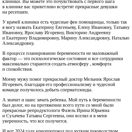
клиники. Вы можете это почувствовать с первого шага
в клинике вас приветливо встретят прекрасные девушки
на ресепшен.
У врачей клиники есть чудесные феи помощницы, только так
я могу назвать Екатерину Евгеньеву, Елену Ивановну, Татьяну
Ивановну, Ярославу Игоревну, Викторию Андреевну
и Екатерину Владимировну, Марину Александровну, Наталью
Александровну.
В процессе планировании беременности не маловажный
фактор — это психологическое состояние и все сотрудники
максимально стараются создать атмосферу , комфорта
и спокойствия.
Моему мужу помог прекрасный доктор Мельник Ярослав
Игоревич, благодаря его профессионализму и чудесной
команде получилось добыть сперматозоиды.
А значит и шанс зачать ребенка. Мой путь к беременности
был долог, но на протяжении всего пути со мной были
прекрасные репродуктологи Фазель Ирина Юрьевна
и Сухачева Татьяна Сергеевна, они вселял и в меня
уверенность, что все получится.
И вот 2024 году криопротокол под чутким руководством