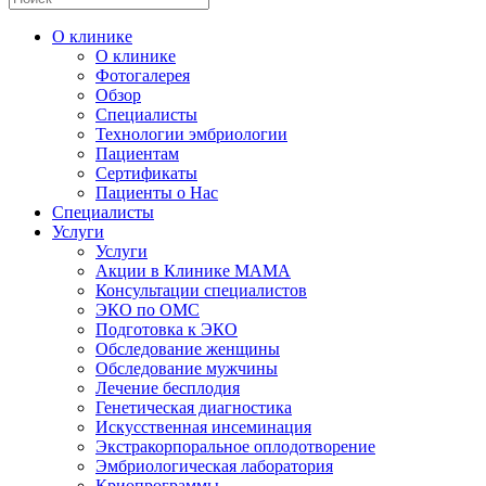
О клинике
О клинике
Фотогалерея
Обзор
Специалисты
Технологии эмбриологии
Пациентам
Сертификаты
Пациенты о Нас
Специалисты
Услуги
Услуги
Акции в Клинике МАМА
Консультации специалистов
ЭКО по ОМС
Подготовка к ЭКО
Обследование женщины
Обследование мужчины
Лечение бесплодия
Генетическая диагностика
Искусственная инсеминация
Экстракорпоральное оплодотворение
Эмбриологическая лаборатория
Криопрограммы