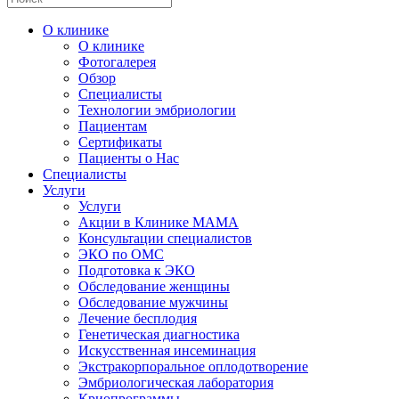
О клинике
О клинике
Фотогалерея
Обзор
Специалисты
Технологии эмбриологии
Пациентам
Сертификаты
Пациенты о Нас
Специалисты
Услуги
Услуги
Акции в Клинике МАМА
Консультации специалистов
ЭКО по ОМС
Подготовка к ЭКО
Обследование женщины
Обследование мужчины
Лечение бесплодия
Генетическая диагностика
Искусственная инсеминация
Экстракорпоральное оплодотворение
Эмбриологическая лаборатория
Криопрограммы