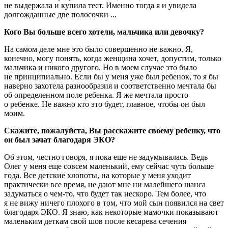
не выдержала и купила тест. Именно тогда я и увидела
долгожданные две полосочки ...
Кого Вы больше всего хотели, мальчика или девочку?
На самом деле мне это было совершенно не важно. Я,
конечно, могу понять, когда женщина хочет, допустим, только
мальчика и никого другого. Но в моем случае это было
не принципиально. Если бы у меня уже был ребенок, то я бы
наверно захотела разнообразия и соответственно мечтала бы
об определенном поле ребенка. Я же мечтала просто
о ребенке. Не важно кто это будет, главное, чтобы он был
моим.
Скажите, пожалуйста, Вы расскажите своему ребенку, что
он был зачат благодаря ЭКО?
Об этом, честно говоря, я пока еще не задумывалась. Ведь
Олег у меня еще совсем маленький, ему сейчас чуть больше
года. Все детские хлопоты, на которые у меня уходит
практически все время, не дают мне ни малейшего шанса
задуматься о чем-то, что будет так нескоро. Тем более, что
я не вижу ничего плохого в том, что мой сын появился на свет
благодаря ЭКО. Я знаю, как некоторые мамочки показывают
маленьким деткам свой шов после кесарева сечения