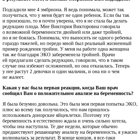
Подсадили мне 4 эмбриона. Я ведь понимала, может так
получиться, что у меня будет не один ребенок. Если бы так
и произошло, то я почти уверена, что я не стала бы делать
редукцию плода. Мне Виктория Викторовна говорила
о возможной беременности двойней или даже тройней,
но я не боялась. Понимала, что выносить не одного ребенка
гораздо тяжелей, но передо мной был реальный жизненный
пример рождения тройни. У меня на работе одна женщина
так же благодаря ЭКО забеременела тройней. Врачи
ей предлагали сделать редукцию, говорили, что в таком
случае она избежит осложнений, но она отказалась. Теперь
у нее растут 2 девочки и один мальчик, и она ни о чем
не жалеет.
Какая у вас была первая реакция, когда Ваш врач
сообщил Вам о положительном анализе на беременность?
Я была безумно довольна. Это была моя первая попытка ЭКО,
плюс ко всему так получилось, что нам пришлось
использовать донорские яйцеклетки. Поэтому эту
беременность я естественно ждала и очень сильно хотела,
чтобы она наступила. Те две недели, которые обычно
предшествуют решающему анализу на беременность, я ужасно
волновалась за результат. В конце концов, я все-таки