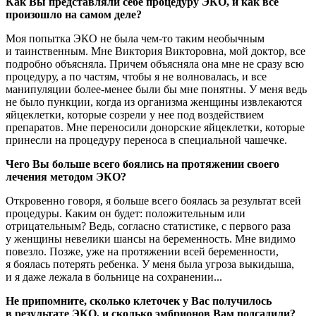
Как Вы представляли себе процедуру ЭКО, и как все
произошло на самом деле?
Моя попытка ЭКО не была чем-то таким необычным
и таинственным. Мне Виктория Викторовна, мой доктор, все
подробно объясняла. Причем объясняла она мне не сразу всю
процедуру, а по частям, чтобы я не волновалась, и все
манипуляции более-менее были бы мне понятны. У меня ведь
не было пункции, когда из организма женщины извлекаются
яйцеклетки, которые созрели у нее под воздействием
препаратов. Мне переносили донорские яйцеклетки, которые
принесли на процедуру переноса в специальной чашечке.
Чего Вы больше всего боялись на протяжении своего
лечения методом ЭКО?
Откровенно говоря, я больше всего боялась за результат всей
процедуры. Каким он будет: положительным или
отрицательным? Ведь, согласно статистике, с первого раза
у женщины невелики шансы на беременность. Мне видимо
повезло. Позже, уже на протяжении всей беременности,
я боялась потерять ребенка. У меня была угроза выкидыша,
и я даже лежала в больнице на сохранении...
Не припомните, сколько клеточек у Вас получилось
в результате ЭКО, и сколько эмбрионов Вам подсадили?