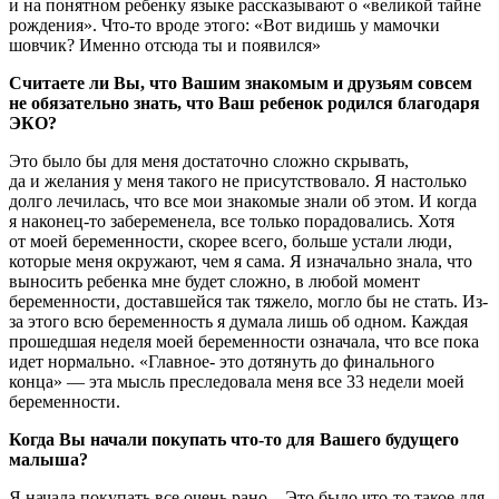
и на понятном ребенку языке рассказывают о «великой тайне
рождения». Что-то вроде этого: «Вот видишь у мамочки
шовчик? Именно отсюда ты и появился»
Считаете ли Вы, что Вашим знакомым и друзьям совсем
не обязательно знать, что Ваш ребенок родился благодаря
ЭКО?
Это было бы для меня достаточно сложно скрывать,
да и желания у меня такого не присутствовало. Я настолько
долго лечилась, что все мои знакомые знали об этом. И когда
я наконец-то забеременела, все только порадовались. Хотя
от моей беременности, скорее всего, больше устали люди,
которые меня окружают, чем я сама. Я изначально знала, что
выносить ребенка мне будет сложно, в любой момент
беременности, доставшейся так тяжело, могло бы не стать. Из-
за этого всю беременность я думала лишь об одном. Каждая
прошедшая неделя моей беременности означала, что все пока
идет нормально. «Главное- это дотянуть до финального
конца» — эта мысль преследовала меня все 33 недели моей
беременности.
Когда Вы начали покупать что-то для Вашего будущего
малыша?
Я начала покупать все очень рано... Это было что-то такое для