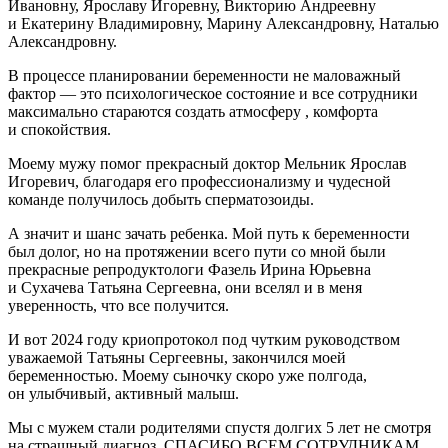
Ивановну, Ярославу Игоревну, Викторию Андреевну
и Екатерину Владимировну, Марину Александровну, Наталью
Александровну.
В процессе планировании беременности не маловажный
фактор — это психологическое состояние и все сотрудники
максимально стараются создать атмосферу , комфорта
и спокойствия.
Моему мужу помог прекрасный доктор Мельник Ярослав
Игоревич, благодаря его профессионализму и чудесной
команде получилось добыть сперматозоиды.
А значит и шанс зачать ребенка. Мой путь к беременности
был долог, но на протяжении всего пути со мной были
прекрасные репродуктологи Фазель Ирина Юрьевна
и Сухачева Татьяна Сергеевна, они вселял и в меня
уверенность, что все получится.
И вот 2024 году криопротокол под чутким руководством
уважаемой Татьяны Сергеевны, закончился моей
беременностью. Моему сыночку скоро уже полгода,
он улыбчивый, активный малыш.
Мы с мужем стали родителями спустя долгих 5 лет не смотря
на страшный диагноз, СПАСИБО ВСЕМ СОТРУДНИКАМ,