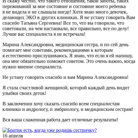
И скажу честно, что такого отношения, такой заботы, таких
переживаний за мое состояние и состояние моего ребенка
я не видела и не слышала нигде! Хотя знаю много девочек,
делающих ЭКО в других клиниках. Я не устану говорить Вам
спасибо Татьяна Сергеевна! Все то, что вы говорили, что
советовали, на чем настаивали, все правильно, все по делу!
Лучше вас специалиста я не встречала!
Марина Александровна, медицинская сестра, и по сей день
помогает мне советами, рекомендациями к которым
я естественно прислушиваюсь. Я знаю, что если я ей напишу,
она мне обязательно поможет советом. Это очень важно, когда
нужно мнение специалиста.
Не устану говорить спасибо и вам Марина Александровна!
Я стала счастливой женщиной, которой каждый день видит
улыбки своих деток!
В заключении хочу сказать спасибо всем специалистам
клиники и андрологу, и эмбриологу, и медицинским сестрам!
Вся ваша слаженная работа дает отличные результаты!
16 апреля