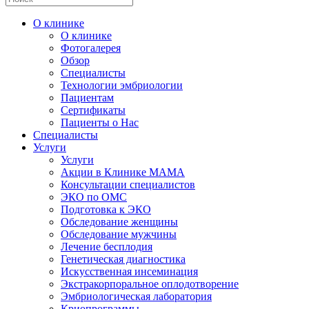
О клинике
О клинике
Фотогалерея
Обзор
Специалисты
Технологии эмбриологии
Пациентам
Сертификаты
Пациенты о Нас
Специалисты
Услуги
Услуги
Акции в Клинике МАМА
Консультации специалистов
ЭКО по ОМС
Подготовка к ЭКО
Обследование женщины
Обследование мужчины
Лечение бесплодия
Генетическая диагностика
Искусственная инсеминация
Экстракорпоральное оплодотворение
Эмбриологическая лаборатория
Криопрограммы