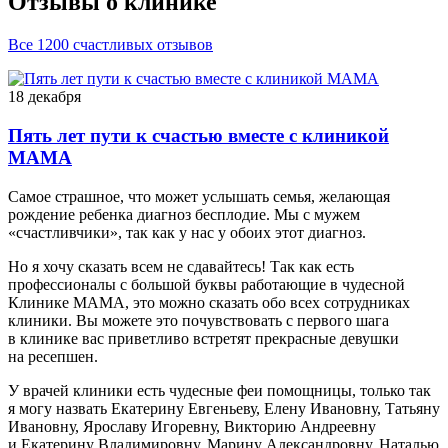
Отзывы о клинике
Все 1200 счастливых отзывов
18 декабря
Пять лет пути к счастью вместе с клиникой
МАМА
Самое страшное, что может услышать семья, желающая
рождение ребенка диагноз бесплодие. Мы с мужем
«счастливчики», так как у нас у обоих этот диагноз.
Но я хочу сказать всем не сдавайтесь! Так как есть
профессионалы с большой буквы работающие в чудесной
Клинике МАМА, это можно сказать обо всех сотрудниках
клиники. Вы можете это почувствовать с первого шага
в клинике вас приветливо встретят прекрасные девушки
на ресепшен.
У врачей клиники есть чудесные феи помощницы, только так
я могу назвать Екатерину Евгеньеву, Елену Ивановну, Татьяну
Ивановну, Ярославу Игоревну, Викторию Андреевну
и Екатерину Владимировну, Марину Александровну, Наталью