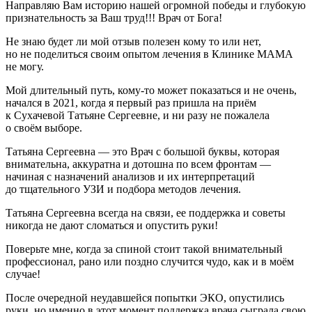
Направляю Вам историю нашей огромной победы и глубокую
признательность за Ваш труд!!! Врач от Бога!
Не знаю будет ли мой отзыв полезен кому то или нет,
но не поделиться своим опытом лечения в Клинике МАМА
не могу.
Мой длительный путь, кому-то может показаться и не очень,
начался в 2021, когда я первый раз пришла на приём
к Сухачевой Татьяне Сергеевне, и ни разу не пожалела
о своём выборе.
Татьяна Сергеевна — это Врач с большой буквы, которая
внимательна, аккуратна и дотошна по всем фронтам —
начиная с назначений анализов и их интерпретаций
до тщательного УЗИ и подбора методов лечения.
Татьяна Сергеевна всегда на связи, ее поддержка и советы
никогда не дают сломаться и опустить руки!
Поверьте мне, когда за спиной стоит такой внимательный
профессионал, рано или поздно случится чудо, как и в моём
случае!
После очередной неудавшейся попытки ЭКО, опустились
руки, но именно в этот момент поддержка врача сыграла свою