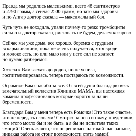
Правда мы родились маленькими, всего 48 сантиметров
и 2790 грамм, а сейчас 2500 грамм, но зато мы здоровы
и по Апгар доктор сказала — максимальный бал.
Чуть чуть не доходила, упали почему-то резко тромбоциты
сильно и доктор сказала, рисковать не будем, делаем кесарево.
Сейчас мы уже дома, все хорошо, боремся с грудным
вскармливанием, пока не очень получается, хотя вроде
и молоко есть, но или мало или у него сил не хватает,
но думаю разберемся.
Хотела к Вам заехать до родов, но не успела,
госпитализировалась. теперь постараюсь по возможности.
Огромное Вам спасибо за все. От всей души благодарю весь
замечательный коллектив Клиники МАМА, вы настоящая
команда профессионалов которые борятся за наши
беременности.
Благодаря Вам у меня теперь есть Ромочка! Это такое счастье,
что не передать словами! Смотрю на него и плачу, представив,
что этого могло бы и не быть, а я бы не испытала таких
эмоций! Очень жалею, что не решилась на такой шаг раньше,
никакая работа не стоит возможности стать мамой!