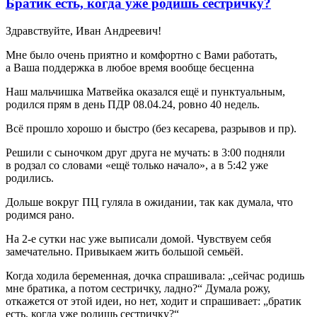
Братик есть, когда уже родишь сестричку?
Здравствуйте, Иван Андреевич!
Мне было очень приятно и комфортно с Вами работать,
а Ваша поддержка в любое время вообще бесценна
Наш мальчишка Матвейка оказался ещё и пунктуальным,
родился прям в день ПДР 08.04.24, ровно 40 недель.
Всё прошло хорошо и быстро (без кесарева, разрывов и пр).
Решили с сыночком друг друга не мучать: в 3:00 подняли
в родзал со словами «ещё только начало», а в 5:42 уже
родились.
Дольше вокруг ПЦ гуляла в ожидании, так как думала, что
родимся рано.
На 2-е сутки нас уже выписали домой. Чувствуем себя
замечательно. Привыкаем жить большой семьёй.
Когда ходила беременная, дочка спрашивала: „сейчас родишь
мне братика, а потом сестричку, ладно?“ Думала рожу,
откажется от этой идеи, но нет, ходит и спрашивает: „братик
есть, когда уже родишь сестричку?“