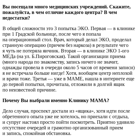
Вы посещали много медицинских учреждений. Скажите,
пожалуйста, в чем отличие каждого центра? В чем
недостатки?
В общей сложности это 3 попытка ЭКО. Первая — в клинике
при 1 Градской больнице, после чего я попала
на операционный стол. Врач, который делал ЭКО, проделал
странную операцию (причем без наркоза) в результате чего
я чуть не потеряла яичник. Вторая — в клинике ЭКО
1-ого
МЕДа (на ул. Б.Пироговская). Такой организации приема
(много народа по знакомству, запись ничего не значит,
однажды провела в очереди около 5 часов от времени записи)
я не встречала больше нигде! Хотя, вообщем центр неплохой
и врачи тоже. Третья — уже в МАМЕ, нашла в интернете еще
до первой попытки, прочитала, отложили в долгий ящик
по неизвестной причине.
Почему Вы выбрали именно Клинику МАМА?
Дело случая, проспект достали из «ящика», хотя идти после
обретенного опыта уже не хотелось, но приехали с отдыха,
и супруг настоял просто пойти посмотреть. Приятно удивило
отсутствие очередей и грамотно организованный прием
и запись, спокойная обстановка.