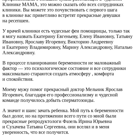
Клинике МАМА, это можно сказать обо всех сотрудниках
клиники. Вы можете это почувствовать с первого шага
в клинике вас приветливо встретят прекрасные девушки
на ресепшен.
У врачей клиники есть чудесные феи помощницы, только так
я могу назвать Екатерину Евгеньеву, Елену Ивановну, Татьяну
Ивановну, Ярославу Игоревну, Викторию Андреевну
и Екатерину Владимировну, Марину Александровну, Наталью
Александровну.
В процессе планировании беременности не маловажный
фактор — это психологическое состояние и все сотрудники
максимально стараются создать атмосферу , комфорта
и спокойствия.
Моему мужу помог прекрасный доктор Мельник Ярослав
Игоревич, благодаря его профессионализму и чудесной
команде получилось добыть сперматозоиды.
А значит и шанс зачать ребенка. Мой путь к беременности
был долог, но на протяжении всего пути со мной были
прекрасные репродуктологи Фазель Ирина Юрьевна
и Сухачева Татьяна Сергеевна, они вселял и в меня
уверенность, что все получится.