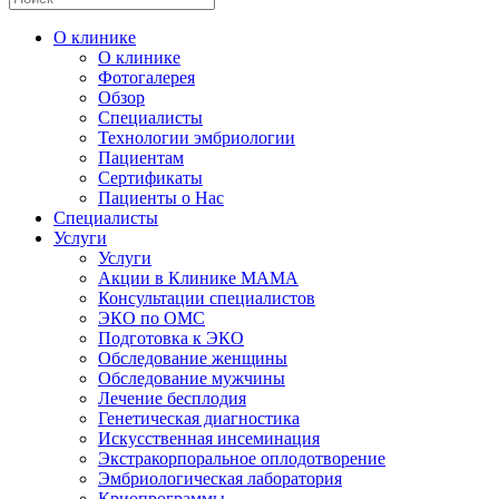
О клинике
О клинике
Фотогалерея
Обзор
Специалисты
Технологии эмбриологии
Пациентам
Сертификаты
Пациенты о Нас
Специалисты
Услуги
Услуги
Акции в Клинике МАМА
Консультации специалистов
ЭКО по ОМС
Подготовка к ЭКО
Обследование женщины
Обследование мужчины
Лечение бесплодия
Генетическая диагностика
Искусственная инсеминация
Экстракорпоральное оплодотворение
Эмбриологическая лаборатория
Криопрограммы