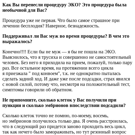
Как Вы перенесли процедуру ЭКО? Это процедура была
необычной для Вас?
Процедура уже не первая. Что было самое страшное при
лечении бесплодия? Наверное, безнадежность.
Поддерживал ли Вас муж во время процедуры? В чем это
выражалось?
Конечно!!!! Если бы не муж — я бы не пошла на ЭКО.
Выяснилось, что я трусиха и совершенно не самостоятельный
человек. Без него я приходила на прием, пожалуй, только пару
раз. Все остальное время, на протяжении всего цикла
я приезжала " под конвоем", т.к. не однократно пыталась
сделать задний ход. И даже уже после подсадки, страх явился
с новой силой, потому что, несмотря на положительный тест,
симптомы говорили об обратном.
Не припомните, сколько клеток у Вас получили при
пункции и сколько эмбрионов впоследствии подсадили?
Сколько клеток точно не помню, по-моему, восемь,
но эмбрионов получилось только два. Я очень расстроилась,
что в следующий раз придется заново проходить весь цикл,
так как нечего было замораживать, но тут резонный вопрос