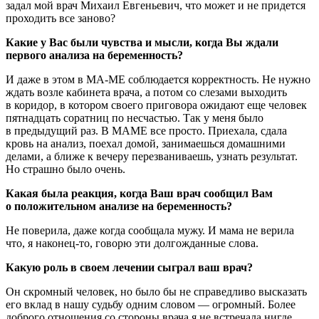
задал мой врач Михаил Евгеньевич, что может и не придется
проходить все заново?
Какие у Вас были чувства и мысли, когда Вы ждали
первого анализа на беременность?
И даже в этом в МА-МЕ соблюдается корректность. Не нужно
ждать возле кабинета врача, а потом со слезами выходить
в коридор, в котором своего приговора ожидают еще человек
пятнадцать соратниц по несчастью. Так у меня было
в предыдущий раз. В МАМЕ все просто. Приехала, сдала
кровь на анализ, поехал домой, занимаешься домашними
делами, а ближе к вечеру перезваниваешь, узнать результат.
Но страшно было очень.
Какая была реакция, когда Ваш врач сообщил Вам
о положительном анализе на беременность?
Не поверила, даже когда сообщала мужу. И мама не верила
что, я наконец-то, говорю эти долгожданные слова.
Какую роль в своем лечении сыграл ваш врач?
Он скромный человек, но было бы не справедливо высказать
его вклад в нашу судьбу одним словом — огромный. Более
доброго отношения со стороны врача я не встречала нигде.