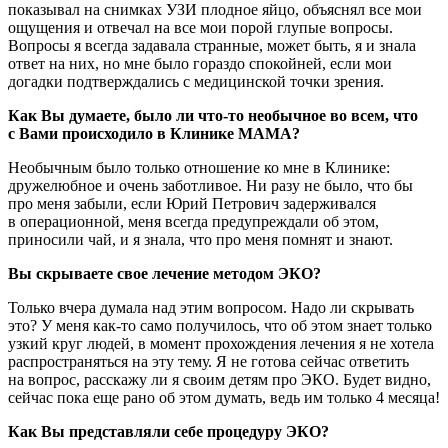
показывал на снимках УЗИ плодное яйцо, объяснял все мои
ощущения и отвечал на все мои порой глупые вопросы.
Вопросы я всегда задавала странные, может быть, я и знала
ответ на них, но мне было гораздо спокойней, если мои
догадки подтверждались с медицинской точки зрения.
Как Вы думаете, было ли что-то необычное во всем, что
с Вами происходило в Клинике МАМА?
Необычным было только отношение ко мне в Клинике:
дружелюбное и очень заботливое. Ни разу не было, что бы
про меня забыли, если Юрий Петрович задерживался
в операционной, меня всегда предупреждали об этом,
приносили чай, и я знала, что про меня помнят и знают.
Вы скрываете свое лечение методом ЭКО?
Только вчера думала над этим вопросом. Надо ли скрывать
это? У меня как-то само получилось, что об этом знает только
узкий круг людей, в момент прохождения лечения я не хотела
распространяться на эту тему. Я не готова сейчас ответить
на вопрос, расскажу ли я своим детям про ЭКО. Будет видно,
сейчас пока еще рано об этом думать, ведь им только 4 месяца!
Как Вы представляли себе процедуру ЭКО?