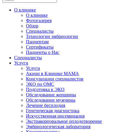
О клинике
О клинике
Фотогалерея
Обзор
Специалисты
Технологии эмбриологии
Пациентам
Сертификаты
Пациенты о Нас
Специалисты
Услуги
Услуги
Акции в Клинике МАМА
Консультации специалистов
ЭКО по ОМС
Подготовка к ЭКО
Обследование женщины
Обследование мужчины
Лечение бесплодия
Генетическая диагностика
Искусственная инсеминация
Экстракорпоральное оплодотворение
Эмбриологическая лаборатория
Криопрограммы