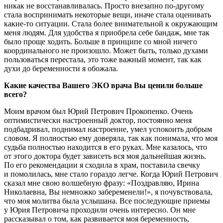
никак не восстанавливалась. Просто внезапно по-другому
стала воспринимать некоторые вещи, иначе стала оценивать
какие-то ситуации. Стала более внимательной к окружающим
меня людям. Для удобства я приобрела себе бандаж, мне так
было проще ходить. Больше в принципе со мной ничего
координального не произошло. Может быть, только духами
пользоваться перестала, это тоже важный момент, так как
духи до беременности я обожала.
Какие качества Вашего ЭКО врача Вы ценили больше
всего?
Моим врачом был Юрий Петрович Прокопенко. Очень
оптимистически настроенный доктор, постоянно меня
подбадривал, поднимал настроение, умел успокоить добрым
словом. Я полностью ему доверяла, так как понимала, что моя
судьба полностью находится в его руках. Мне казалось, что
от этого доктора будет зависеть вся моя дальнейшая жизнь.
По его рекомендации я сходила в храм, поставила свечку
и помолилась, мне стало гораздо легче. Когда Юрий Петрович
сказал мне свою волшебную фразу: «Поздравляю, Ирина
Николаевна, Вы немножко забеременели!», я почувствовала,
что моя молитва была услышана. Все последующие приемы
у Юрия Петровича проходили очень интересно. Он мне
рассказывал о том, как развивается моя беременность,