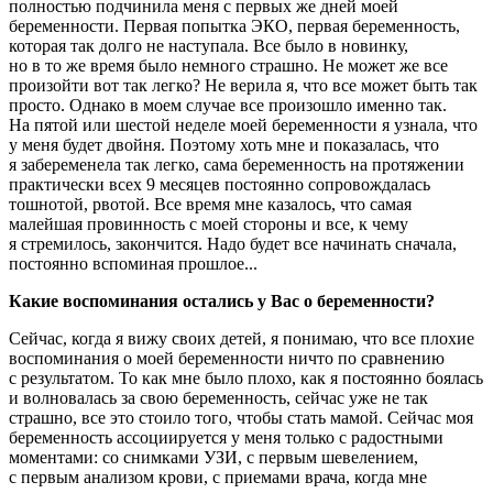
полностью подчинила меня с первых же дней моей
беременности. Первая попытка ЭКО, первая беременность,
которая так долго не наступала. Все было в новинку,
но в то же время было немного страшно. Не может же все
произойти вот так легко? Не верила я, что все может быть так
просто. Однако в моем случае все произошло именно так.
На пятой или шестой неделе моей беременности я узнала, что
у меня будет двойня. Поэтому хоть мне и показалась, что
я забеременела так легко, сама беременность на протяжении
практически всех 9 месяцев постоянно сопровождалась
тошнотой, рвотой. Все время мне казалось, что самая
малейшая провинность с моей стороны и все, к чему
я стремилось, закончится. Надо будет все начинать сначала,
постоянно вспоминая прошлое...
Какие воспоминания остались у Вас о беременности?
Сейчас, когда я вижу своих детей, я понимаю, что все плохие
воспоминания о моей беременности ничто по сравнению
с результатом. То как мне было плохо, как я постоянно боялась
и волновалась за свою беременность, сейчас уже не так
страшно, все это стоило того, чтобы стать мамой. Сейчас моя
беременность ассоциируется у меня только с радостными
моментами: со снимками УЗИ, с первым шевелением,
с первым анализом крови, с приемами врача, когда мне