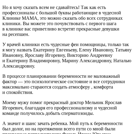
Но я хочу сказать всем не сдавайтесь! Так как есть
профессионалы с большой буквы работающие в чудесной
Клинике МАМА, это можно сказать обо всех сотрудниках
клиники. Вы можете это почувствовать с первого шага
в клинике вас приветливо встретят прекрасные девушки
на ресепшен.
У врачей клиники есть чудесные феи помощницы, только так
я могу назвать Екатерину Евгеньеву, Елену Ивановну, Татьяну
Ивановну, Ярославу Игоревну, Викторию Андреевну
и Екатерину Владимировну, Марину Александровну, Наталью
Александровну.
В процессе планировании беременности не маловажный
фактор — это психологическое состояние и все сотрудники
максимально стараются создать атмосферу , комфорта
и спокойствия.
Моему мужу помог прекрасный доктор Мельник Ярослав
Игоревич, благодаря его профессионализму и чудесной
команде получилось добыть сперматозоиды.
А значит и шанс зачать ребенка. Мой путь к беременности
был долог, но на протяжении всего пути со мной были