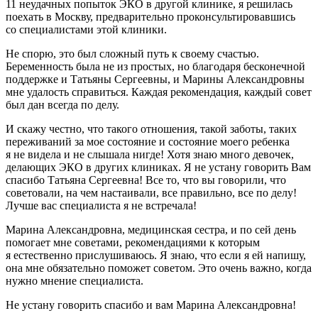
11 неудачных попыток ЭКО в другой клинике, я решилась
поехать в Москву, предварительно проконсультировавшись
со специалистами этой клиники.
Не спорю, это был сложный путь к своему счастью.
Беременность была не из простых, но благодаря бесконечной
поддержке и Татьяны Сергеевны, и Марины Александровны
мне удалость справиться. Каждая рекомендация, каждый совет
был дан всегда по делу.
И скажу честно, что такого отношения, такой заботы, таких
переживаний за мое состояние и состояние моего ребенка
я не видела и не слышала нигде! Хотя знаю много девочек,
делающих ЭКО в других клиниках. Я не устану говорить Вам
спасибо Татьяна Сергеевна! Все то, что вы говорили, что
советовали, на чем настаивали, все правильно, все по делу!
Лучше вас специалиста я не встречала!
Марина Александровна, медицинская сестра, и по сей день
помогает мне советами, рекомендациями к которым
я естественно прислушиваюсь. Я знаю, что если я ей напишу,
она мне обязательно поможет советом. Это очень важно, когда
нужно мнение специалиста.
Не устану говорить спасибо и вам Марина Александровна!