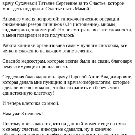
врачу Сухачевой Татьяне Сергеевне за то Счастье, которое
мне здесь подарили: Счастье стать Мамой!
Анамнез у меня непростой: гинекологические операции,
сниженный резерв яичников 0,34 (истощение), миомы,
эндометриоз, эндометрий. Но не смотря на все эти сложности,
в меня поверили и все получилось!
Работа клиники организована самым лучшим способом, все
четко и слаженно на каждом этапе лечения.
Спасибо медсестрам, которые всегда были на связи, благодаря
чему стимуляция прошла легко.
Сердечная благодарность врачу Царевой Анне Владимировне,
которая делала мне пункцию и врачам-эмбриологам, которые
сделали все возможное, чтобы сохранить и сберечь мою
единственную клеточку!
И теперь клеточка со мной.
Нам уже 8 неделек!
Поэтому призываю тех, кто на данный момент еще на пути
к своему счастью, никогда не сдавался, ну и конечно
обращаться только к профессионалам, коими и являются все