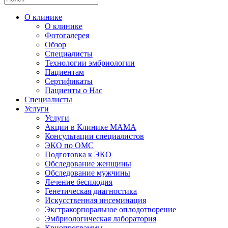
О клинике
О клинике
Фотогалерея
Обзор
Специалисты
Технологии эмбриологии
Пациентам
Сертификаты
Пациенты о Нас
Специалисты
Услуги
Услуги
Акции в Клинике МАМА
Консультации специалистов
ЭКО по ОМС
Подготовка к ЭКО
Обследование женщины
Обследование мужчины
Лечение бесплодия
Генетическая диагностика
Искусственная инсеминация
Экстракорпоральное оплодотворение
Эмбриологическая лаборатория
Криопрограммы