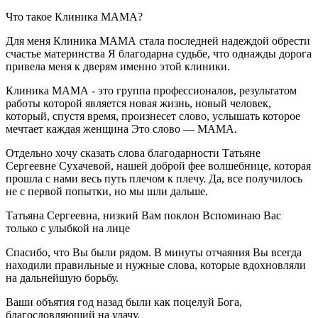
Что такое Клиника МАМА?
Для меня Клиника МАМА стала последней надеждой обрести
счастье материнства Я благодарна судьбе, что однажды дорога
привела меня к дверям именно этой клиники.
Клиника МАМА - это группа профессионалов, результатом
работы которой является новая жизнь, новый человек,
который, спустя время, произнесет слово, услышать которое
мечтает каждая женщина Это слово — МАМА.
Отдельно хочу сказать слова благодарности Татьяне
Сергеевне Сухачевой, нашей доброй фее волшебнице, которая
прошла с нами весь путь плечом к плечу. Да, все получилось
не с первой попытки, но мы шли дальше.
Татьяна Сергеевна, низкий Вам поклон Вспоминаю Вас
только с улыбкой на лице
Спасибо, что Вы были рядом. В минуты отчаяния Вы всегда
находили правильные и нужные слова, которые вдохновляли
на дальнейшую борьбу.
Ваши объятия год назад были как поцелуй Бога,
благословляющий на удачу.