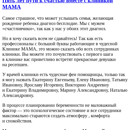
Пять лет пути к счастью вместе с клиникой
МАМА
Самое страшное, что может услышать семья, желающая
рождение ребенка диагноз бесплодие. Мы с мужем
«счастливчики», так как у нас у обоих этот диагноз.
Но я хочу сказать всем не сдавайтесь! Так как есть
профессионалы с большой буквы работающие в чудесной
Клинике МАМА, это можно сказать обо всех сотрудниках
клиники. Вы можете это почувствовать с первого шага
в клинике вас приветливо встретят прекрасные девушки
на ресепшен.
У врачей клиники есть чудесные феи помощницы, только так
я могу назвать Екатерину Евгеньеву, Елену Ивановну, Татьяну
Ивановну, Ярославу Игоревну, Викторию Андреевну
и Екатерину Владимировну, Марину Александровну, Наталью
Александровну.
В процессе планировании беременности не маловажный
фактор — это психологическое состояние и все сотрудники
максимально стараются создать атмосферу , комфорта
и спокойствия.