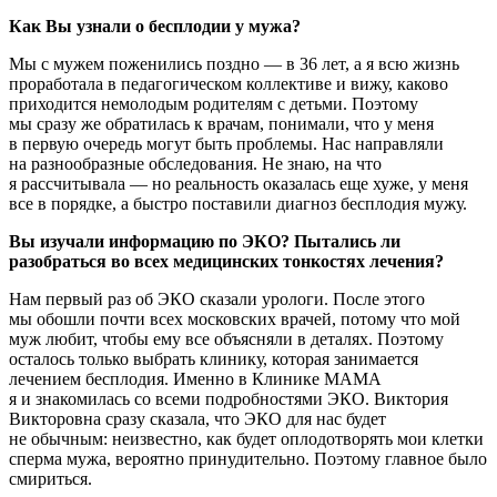
Как Вы узнали о бесплодии у мужа?
Мы с мужем поженились поздно — в 36 лет, а я всю жизнь
проработала в педагогическом коллективе и вижу, каково
приходится немолодым родителям с детьми. Поэтому
мы сразу же обратилась к врачам, понимали, что у меня
в первую очередь могут быть проблемы. Нас направляли
на разнообразные обследования. Не знаю, на что
я рассчитывала — но реальность оказалась еще хуже, у меня
все в порядке, а быстро поставили диагноз бесплодия мужу.
Вы изучали информацию по ЭКО? Пытались ли
разобраться во всех медицинских тонкостях лечения?
Нам первый раз об ЭКО сказали урологи. После этого
мы обошли почти всех московских врачей, потому что мой
муж любит, чтобы ему все объясняли в деталях. Поэтому
осталось только выбрать клинику, которая занимается
лечением бесплодия. Именно в Клинике МАМА
я и знакомилась со всеми подробностями ЭКО. Виктория
Викторовна сразу сказала, что ЭКО для нас будет
не обычным: неизвестно, как будет оплодотворять мои клетки
сперма мужа, вероятно принудительно. Поэтому главное было
смириться.