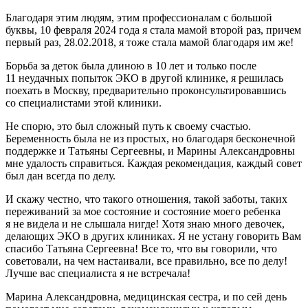
Благодаря этим людям, этим профессионалам с большой
буквы, 10 февраля 2024 года я стала мамой второй раз, причем
первый раз, 28.02.2018, я тоже стала мамой благодаря им же!
Борьба за деток была длиною в 10 лет и только после
11 неудачных попыток ЭКО в другой клинике, я решилась
поехать в Москву, предварительно проконсультировавшись
со специалистами этой клиники.
Не спорю, это был сложный путь к своему счастью.
Беременность была не из простых, но благодаря бесконечной
поддержке и Татьяны Сергеевны, и Марины Александровны
мне удалость справиться. Каждая рекомендация, каждый совет
был дан всегда по делу.
И скажу честно, что такого отношения, такой заботы, таких
переживаний за мое состояние и состояние моего ребенка
я не видела и не слышала нигде! Хотя знаю много девочек,
делающих ЭКО в других клиниках. Я не устану говорить Вам
спасибо Татьяна Сергеевна! Все то, что вы говорили, что
советовали, на чем настаивали, все правильно, все по делу!
Лучше вас специалиста я не встречала!
Марина Александровна, медицинская сестра, и по сей день