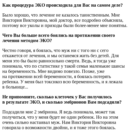
Как процедура ЭКО происходила для Вас на самом деле?
Было хорошо, что лечение не казалось таинственным. Мне
Виктория Викторовна, мой доктор, все подробно объясняла,
поэтому все уколы и приходы были более-менее мне понятны.
Чего Вы больше всего боялись на протяжении своего
лечения методом ЭКО?
Честно говоря, я боялась, что муж ни с того ни с сего
откажется от лечения, и мы останемся жить без детей. Для
меня это бы было равносильно смерти. Ведь, я тогда уже
понимала, что по статистике у такой семьи маленькие шансы
на беременность. Мне видимо повезло. Позже, уже
на протяжении всей беременности, я боялась потерять
ребенка. У меня был токсикоз всю беременность, и я лежала
в больнице...
Не припомните, сколько клеточек у Вас получилось
в результате ЭКО, и сколько эмбрионов Вам подсадили?
Подсадили мне 2 эмбриона. Я ведь понимала, может так
получиться, что у меня будет не один ребенок. Но на этом
очень сильно настаивал муж. Нам Виктория Викторовна
говорила о возможности двойни, и я тоже этого боялась.