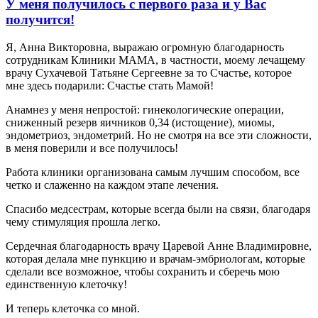
У меня получилось с первого раза и у Вас
получится!
Я, Анна Викторовна, выражаю огромную благодарность
сотрудникам Клиники МАМА, в частности, моему лечащему
врачу Сухачевой Татьяне Сергеевне за то Счастье, которое
мне здесь подарили: Счастье стать Мамой!
Анамнез у меня непростой: гинекологические операции,
сниженный резерв яичников 0,34 (истощение), миомы,
эндометриоз, эндометрий. Но не смотря на все эти сложности,
в меня поверили и все получилось!
Работа клиники организована самым лучшим способом, все
четко и слаженно на каждом этапе лечения.
Спасибо медсестрам, которые всегда были на связи, благодаря
чему стимуляция прошла легко.
Сердечная благодарность врачу Царевой Анне Владимировне,
которая делала мне пункцию и врачам-эмбриологам, которые
сделали все возможное, чтобы сохранить и сберечь мою
единственную клеточку!
И теперь клеточка со мной.