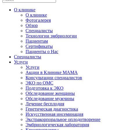
О клинике
О клинике
Фотогалерея
Обзор
Специалисты
Технологии эмбриологии
Пациентам
Сертификаты
Пациенты о Нас
Специалисты
Услуги
Услуги
Акции в Клинике МАМА
Консультации специалистов
ЭКО по ОМС
Подготовка к ЭКО
Обследование женщины
Обследование мужчины
Лечение бесплодия
Генетическая диагностика
Искусственная инсеминация
Экстракорпоральное оплодотворение
Эмбриологическая лаборатория
Криопрограммы