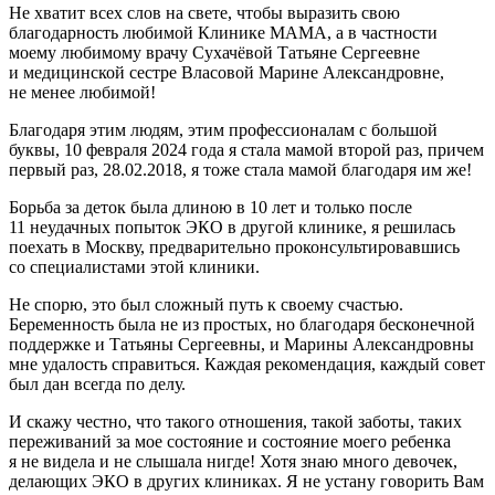
Не хватит всех слов на свете, чтобы выразить свою
благодарность любимой Клинике МАМА, а в частности
моему любимому врачу Сухачёвой Татьяне Сергеевне
и медицинской сестре Власовой Марине Александровне,
не менее любимой!
Благодаря этим людям, этим профессионалам с большой
буквы, 10 февраля 2024 года я стала мамой второй раз, причем
первый раз, 28.02.2018, я тоже стала мамой благодаря им же!
Борьба за деток была длиною в 10 лет и только после
11 неудачных попыток ЭКО в другой клинике, я решилась
поехать в Москву, предварительно проконсультировавшись
со специалистами этой клиники.
Не спорю, это был сложный путь к своему счастью.
Беременность была не из простых, но благодаря бесконечной
поддержке и Татьяны Сергеевны, и Марины Александровны
мне удалость справиться. Каждая рекомендация, каждый совет
был дан всегда по делу.
И скажу честно, что такого отношения, такой заботы, таких
переживаний за мое состояние и состояние моего ребенка
я не видела и не слышала нигде! Хотя знаю много девочек,
делающих ЭКО в других клиниках. Я не устану говорить Вам