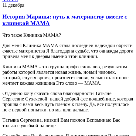
11 декабря
История Марины: путь к материнству вместе с
клиникой МАМА
Что такое Клиника МАМА?
Для меня Клиника МАМА стала последней надеждой обрести
счастье материнства Я благодарна судьбе, что однажды дорога
привела меня к дверям именно этой клиники.
Клиника МАМА - это группа профессионалов, результатом
работы которой является новая жизнь, новый человек,
который, спустя время, произнесет слово, услышать которое
мечтает каждая женщина Это слово — МАМА.
Отдельно хочу сказать слова благодарности Татьяне
Сергеевне Сухачевой, нашей доброй фее волшебнице, которая
прошла с нами весь путь плечом к плечу. Да, все получилось
не с первой попытки, но мы шли дальше.
Татьяна Сергеевна, низкий Вам поклон Вспоминаю Вас
только с улыбкой на лице
Спасибо, что Вы были рядом. В минуты отчаяния Вы всегда