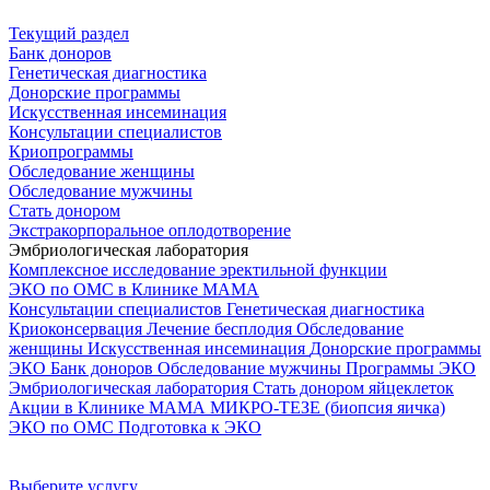
Текущий раздел
Банк доноров
Генетическая диагностика
Донорские программы
Искусственная инсеминация
Консультации специалистов
Криопрограммы
Обследование женщины
Обследование мужчины
Стать донором
Экстракорпоральное оплодотворение
Эмбриологическая лаборатория
Комплексное исследование эректильной функции
ЭКО по ОМС в Клинике МАМА
Консультации специалистов
Генетическая диагностика
Криоконсервация
Лечение бесплодия
Обследование
женщины
Искусственная инсеминация
Донорские программы
ЭКО
Банк доноров
Обследование мужчины
Программы ЭКО
Эмбриологическая лаборатория
Стать донором яйцеклеток
Акции в Клинике МАМА
МИКРО-ТЕЗЕ (биопсия яичка)
ЭКО по ОМС
Подготовка к ЭКО
Выберите услугу