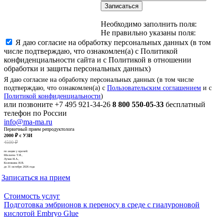
Записаться
Необходимо заполнить поля:
Не правильно указаны поля:
Я даю согласие на обработку персональных данных (в том
числе подтверждаю, что ознакомлен(а) с Политикой
конфиденциальности сайта и с Политикой в отношении
обработки и защиты персональных данных)
Я даю согласие на обработку персональных данных (в том числе
подтверждаю, что ознакомлен(а) с
Пользовательским соглашением
и с
Политикой конфиденциальности
)
или позвоните
+7 495 921-34-26
8 800 550-05-33
бесплатный
телефон по России
info@ma-ma.ru
Первичный прием репродуктолога
2000 ₽ с УЗИ
4500 ₽
по акции у врачей:
Шалаева Т.И.,
Лучин И.А.,
Коленкина И.В.
до 31 октября 2026 года
Записаться на прием
Стоимость услуг
Подготовка эмбрионов к переносу в среде с гиалуроновой
кислотой Еmbryo Glue