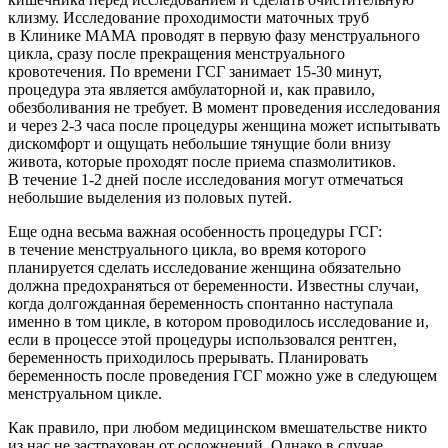
клизму. Исследование проходимости маточных труб
в Клинике МАМА проводят в первую фазу менструального
цикла, сразу после прекращения менструального
кровотечения. По времени ГСГ занимает
15-30 минут,
процедура эта является амбулаторной и, как правило,
обезболивания не требует. В момент проведения исследования
и через
2-3
часа после процедуры женщина может испытывать
дискомфорт и ощущать небольшие тянущие боли внизу
живота, которые проходят после приема спазмолитиков.
В течение
1-2
дней после исследования могут отмечаться
небольшие выделения из половых путей.
Еще одна весьма важная особенность процедуры ГСГ:
в течение менструального цикла, во время которого
планируется сделать исследование женщина обязательно
должна предохраняться от беременности. Известны случаи,
когда долгожданная беременность спонтанно наступала
именно в том цикле, в котором проводилось исследование и,
если в процессе этой процедуры использовался рентген,
беременность приходилось прерывать. Планировать
беременность после проведения ГСГ можно уже в следующем
менструальном цикле.
Как правило, при любом медицинском вмешательстве никто
из нас не застрахован от осложнений. Однако в случае