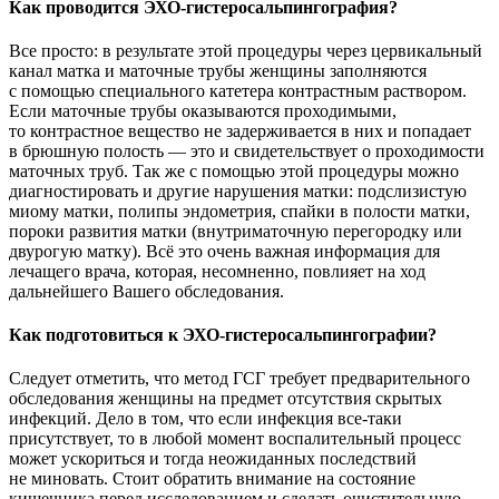
Как проводится ЭХО-гистеросальпингография?
Все просто: в результате этой процедуры через цервикальный
канал матка и маточные трубы женщины заполняются
с помощью специального катетера контрастным раствором.
Если маточные трубы оказываются проходимыми,
то контрастное вещество не задерживается в них и попадает
в брюшную полость — это и свидетельствует о проходимости
маточных труб. Так же с помощью этой процедуры можно
диагностировать и другие нарушения матки: подслизистую
миому матки, полипы эндометрия, спайки в полости матки,
пороки развития матки (внутриматочную перегородку или
двурогую матку). Всё это очень важная информация для
лечащего врача, которая, несомненно, повлияет на ход
дальнейшего Вашего обследования.
Как подготовиться к ЭХО-гистеросальпингографии?
Следует отметить, что метод ГСГ требует предварительного
обследования женщины на предмет отсутствия скрытых
инфекций. Дело в том, что если инфекция все-таки
присутствует, то в любой момент воспалительный процесс
может ускориться и тогда неожиданных последствий
не миновать. Стоит обратить внимание на состояние
кишечника перед исследованием и сделать очистительную