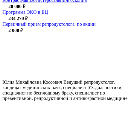
Контрастная эхогистеросальпингоскопия
—
20 000
₽
Программа ЭКО в ЕЦ
—
234 270
₽
Первичный прием репродуктолога, по акции
—
2 000
₽
Юлия Михайловна
Коссович
Ведущий репродуктолог,
кандидат медицинских наук, специалист УЗ-диагностики,
специалист по бесплодному браку, специалист по
превентивной, репродуктивной и антивозрастной медицине