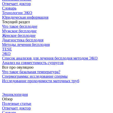
Отвечает доктор
Словарь
Технологии ЭКО
Юридическая информация
Текущий раздел
Что такое бесплодие
Мужское бесплодие
Женское бесплодие
Диагностика бесплодия
Методы лечения бесплодия
TESE
ЭКО
Список анализов для лечения бесплодия методом ЭКО
Анализ на совместимость супругов
Все про овуляцию
Что такое базальная температура?
Спермограмма: исследование спермы
Исследование проходимости маточных труб
Энциклопедия
Обзор
Полезные статьи
Отвечает доктор
Словарь