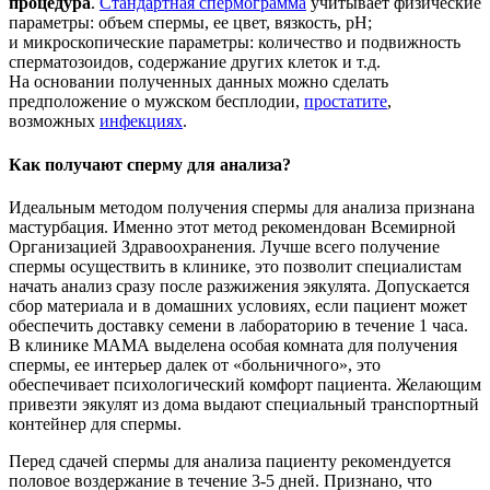
процедура
.
Стандартная спермограмма
учитывает физические
параметры: объем спермы, ее цвет, вязкость, pH;
и микроскопические параметры: количество и подвижность
сперматозоидов, содержание других клеток и т.д.
На основании полученных данных можно сделать
предположение о мужском бесплодии,
простатите
,
возможных
инфекциях
.
Как получают сперму для анализа?
Идеальным методом получения спермы для анализа признана
мастурбация. Именно этот метод рекомендован Всемирной
Организацией Здравоохранения. Лучше всего получение
спермы осуществить в клинике, это позволит специалистам
начать анализ сразу после разжижения эякулята. Допускается
сбор материала и в домашних условиях, если пациент может
обеспечить доставку семени в лабораторию в течение 1 часа.
В клинике МАМА выделена особая комната для получения
спермы, ее интерьер далек от «больничного», это
обеспечивает психологический комфорт пациента. Желающим
привезти эякулят из дома выдают специальный транспортный
контейнер для спермы.
Перед сдачей спермы для анализа пациенту рекомендуется
половое воздержание в течение
3-5 дней.
Признано, что