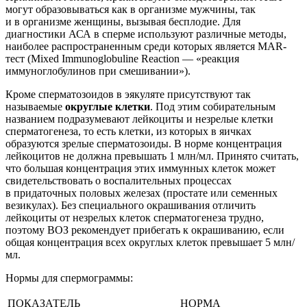
могут образовываться как в организме мужчины, так
и в организме женщины, вызывая бесплодие. Для
диагностики АСА в сперме используют различные методы,
наиболее распространенным среди которых является MAR-
тест (Mixed Immunoglobuline Reaction — «реакция
иммуноглобулинов при смешивании»).
Кроме сперматозоидов в эякуляте присутствуют так
называемые
округлые клетки
. Под этим собирательным
названием подразумевают лейкоциты и незрелые клетки
сперматогенеза, то есть клетки, из которых в яичках
образуются зрелые сперматозоиды. В норме концентрация
лейкоцитов не должна превышать 1 млн/мл. Принято считать,
что большая концентрация этих иммунных клеток может
свидетельствовать о воспалительных процессах
в придаточных половых железах (простате или семенных
везикулах). Без специального окрашивания отличить
лейкоциты от незрелых клеток сперматогенеза трудно,
поэтому ВОЗ рекомендует прибегать к окрашиванию, если
общая концентрация всех округлых клеток превышает 5 млн/
мл.
Нормы для спермограммы:
ПОКАЗАТЕЛЬ
НОРМА