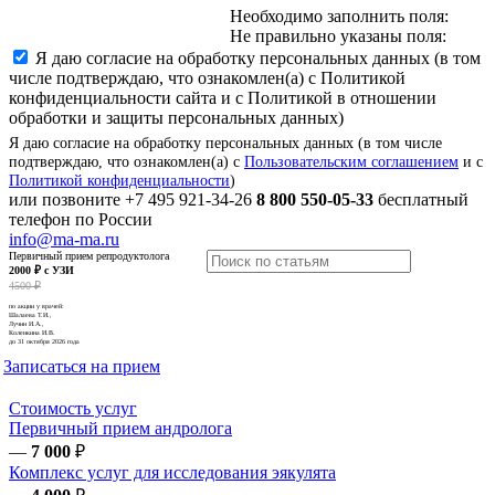
Необходимо заполнить поля:
Не правильно указаны поля:
Я даю согласие на обработку персональных данных (в том
числе подтверждаю, что ознакомлен(а) с Политикой
конфиденциальности сайта и с Политикой в отношении
обработки и защиты персональных данных)
Я даю согласие на обработку персональных данных (в том числе
подтверждаю, что ознакомлен(а) с
Пользовательским соглашением
и с
Политикой конфиденциальности
)
или позвоните
+7 495 921-34-26
8 800 550-05-33
бесплатный
телефон по России
info@ma-ma.ru
Первичный прием репродуктолога
2000 ₽ с УЗИ
4500 ₽
по акции у врачей:
Шалаева Т.И.,
Лучин И.А.,
Коленкина И.В.
до 31 октября 2026 года
Записаться на прием
Стоимость услуг
Первичный прием андролога
—
7 000
₽
Комплекс услуг для исследования эякулята