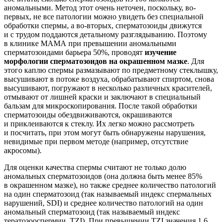
аномальными. Метод этот очень неточен, поскольку, во-
первых, не все патологии можно увидеть без специальной
обработки спермы, а во-вторых, сперматозоиды движутся
и с трудом поддаются детальному разглядыванию. Поэтому
в клинике МАМА при превышении аномальными
сперматозоидами барьера 50%, проводят
изучение
морфологии сперматозоидов на окрашенном мазке
. Для
этого каплю спермы размазывают по предметному стеклышку,
высушивают в потоке воздуха, обрабатывают спиртом, снова
высушивают, погружают в несколько различных красителей,
отмывают от лишней краски и заключают в специальный
бальзам для микроскопирования. После такой обработки
сперматозоиды обездвиживаются, окрашиваются
и приклеиваются к стеклу. Их легко можно рассмотреть
и посчитать, при этом могут быть обнаружены нарушения,
невидимые при первом методе (например, отсутствие
акросомы).
Для оценки качества спермы считают не только долю
аномальных сперматозоидов (она должна быть менее 85%
в окрашенном мазке), но также среднее количество патологий
на один сперматозоид (так называемый индекс спермальных
нарушений, SDI) и среднее количество патологий на один
аномальный сперматозоид (так называемый индекс
тератозооспермии, TZI). При превышении TZI значения 1,6