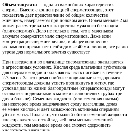
Объем эякулята
— одна из важнейших характеристик
спермы. Вместе с концентрацией сперматозоидов, этот
показатель дает представление об общем количестве
живчиков, извергаемом при половом акте. Объем меньше 2 мл
может рассматриваться как причина мужского бесплодия
(олигоспермия). Дело не только в том, что в маленьком
эякуляте содержится мало сперматозоидов. Даже если
концентрация спермиев велика, и общее количество
их намного превышает необходимые 40 миллионов, все равно
угроза для нормального зачатия существует.
При извержении во влагалище сперматозоиды оказываются
в агрессивных условиях. Кислая среда влагалища губительна
для сперматозоидов и большая их часть погибает в течение
2-3 часов.
За это время наиболее подвижные и «здоровые»
сперматозоиды должны успеть проникнуть в матку, где
условия для их жизни благоприятные (сперматозоиды могут
оставаться подвижными в матке и фаллопиевых трубах три
дня и больше). Семенная жидкость (или семенная плазма)
на некоторое время защелачивает среду влагалища, делая
ее менее кислой, и дает возможность активным спермиям
уйти в матку. Полагают, что малый объем семенной жидкости
«не справляется» с этой задачей: чем меньше семенной
жидкости, тем меньшее время она сможет сдерживать
кислотность влагалища.