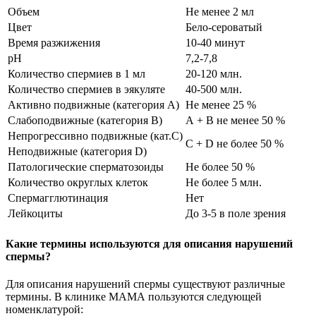
Объем
Не менее 2 мл
Цвет
Бело-сероватый
Время разжижения
10-40
минут
рН
7,2-7,8
Количество спермиев в 1 мл
20-120 млн.
Количество спермиев в эякуляте
40-500 млн.
Активно подвижные (категория А)
Не менее 25 %
Слабоподвижные (категория В)
А + В не менее 50 %
Непрогрессивно подвижные (кат.С)
С + D не более 50 %
Неподвижные (категория D)
Патологические сперматозоиды
Не более 50 %
Количество округлых клеток
Не более 5 млн.
Спермагглютинация
Нет
Лейкоциты
До
3-5 в
поле зрения
Какие термины используются для описания нарушений
спермы?
Для описания нарушений спермы существуют различные
термины. В клинике МАМА пользуются следующей
номенклатурой: