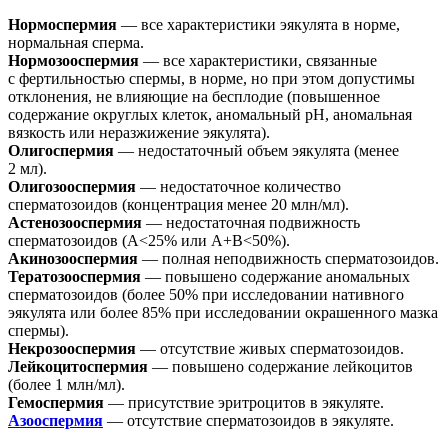
Нормоспермия
— все характеристики эякулята в норме,
нормальная сперма.
Нормозооспермия
— все характеристики, связанные
с фертильностью спермы, в норме, но при этом допустимы
отклонения, не влияющие на бесплодие (повышенное
содержание округлых клеток, аномальный pH, аномальная
вязкость или неразжижение эякулята).
Олигоспермия
— недостаточный объем эякулята (менее
2 мл).
Олигозооспермия
— недостаточное количество
сперматозоидов (концентрация менее 20 млн/мл).
Астенозооспермия
— недостаточная подвижность
сперматозоидов (А<25% или A+B<50%).
Акинозооспермия
— полная неподвижность сперматозоидов.
Тератозооспермия
— повышено содержание аномальных
сперматозоидов (более 50% при исследовании нативного
эякулята или более 85% при исследовании окрашенного мазка
спермы).
Некрозооспермия
— отсутствие живых сперматозоидов.
Лейкоцитоспермия
— повышено содержание лейкоцитов
(более 1 млн/мл).
Гемоспермия
— присутствие эритроцитов в эякуляте.
Азооспермия
— отсутствие сперматозоидов в эякуляте.