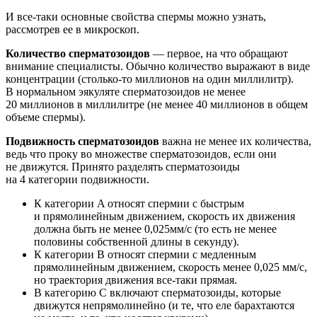
И все-таки основные свойства спермы можно узнать,
рассмотрев ее в микроскоп.
Количество сперматозоидов
— первое, на что обращают
внимание специалисты. Обычно количество выражают в виде
концентрации (столько-то миллионов на один миллилитр).
В нормальном эякуляте сперматозоидов не менее
20 миллионов в миллилитре (не менее 40 миллионов в общем
объеме спермы).
Подвижность сперматозоидов
важна не менее их количества,
ведь что проку во множестве сперматозоидов, если они
не движутся. Принято разделять сперматозоиды
на 4 категории подвижности.
К категории A относят спермии с быстрым
и прямолинейным движением, скорость их движения
должна быть не менее 0,025мм/с (то есть не менее
половины собственной длины в секунду).
К категории B относят спермии с медленным
прямолинейным движением, скорость менее 0,025 мм/с,
но траектория движения все-таки прямая.
В категорию C включают сперматозоиды, которые
движутся непрямолинейно (и те, что еле барахтаются