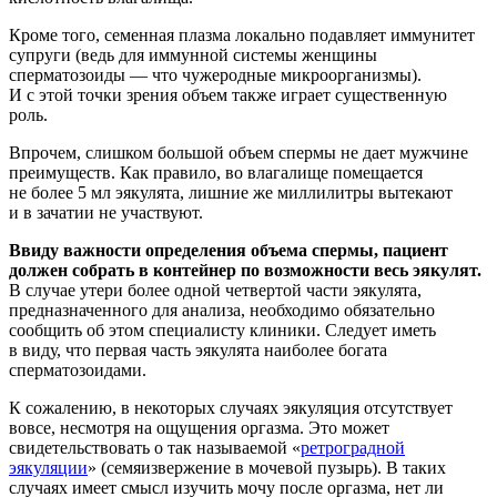
Кроме того, семенная плазма локально подавляет иммунитет
супруги (ведь для иммунной системы женщины
сперматозоиды — что чужеродные микроорганизмы).
И с этой точки зрения объем также играет существенную
роль.
Впрочем, слишком большой объем спермы не дает мужчине
преимуществ. Как правило, во влагалище помещается
не более 5 мл эякулята, лишние же миллилитры вытекают
и в зачатии не участвуют.
Ввиду важности определения объема спермы, пациент
должен собрать в контейнер по возможности весь эякулят.
В случае утери более одной четвертой части эякулята,
предназначенного для анализа, необходимо обязательно
сообщить об этом специалисту клиники. Следует иметь
в виду, что первая часть эякулята наиболее богата
сперматозоидами.
К сожалению, в некоторых случаях эякуляция отсутствует
вовсе, несмотря на ощущения оргазма. Это может
свидетельствовать о так называемой «
ретроградной
эякуляции
» (семяизвержение в мочевой пузырь). В таких
случаях имеет смысл изучить мочу после оргазма, нет ли