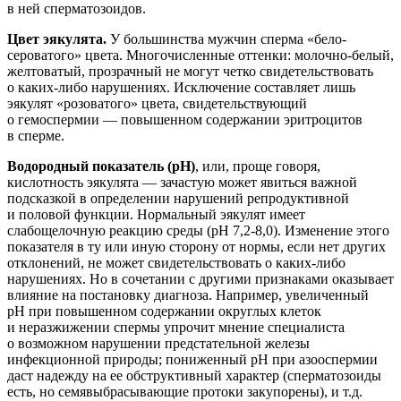
в ней сперматозоидов.
Цвет эякулята.
У большинства мужчин сперма «бело-
сероватого» цвета. Многочисленные оттенки: молочно-белый,
желтоватый, прозрачный не могут четко свидетельствовать
о каких-либо нарушениях. Исключение составляет лишь
эякулят «розоватого» цвета, свидетельствующий
о гемоспермии — повышенном содержании эритроцитов
в сперме.
Водородный показатель (pH)
, или, проще говоря,
кислотность эякулята — зачастую может явиться важной
подсказкой в определении нарушений репродуктивной
и половой функции. Нормальный эякулят имеет
слабощелочную реакцию среды (pH
7,2-8,0).
Изменение этого
показателя в ту или иную сторону от нормы, если нет других
отклонений, не может свидетельствовать о каких-либо
нарушениях. Но в сочетании с другими признаками оказывает
влияние на постановку диагноза. Например, увеличенный
pH при повышенном содержании округлых клеток
и неразжижении спермы упрочит мнение специалиста
о возможном нарушении предстательной железы
инфекционной природы; пониженный pH при азооспермии
даст надежду на ее обструктивный характер (сперматозоиды
есть, но семявыбрасывающие протоки закупорены), и т.д.