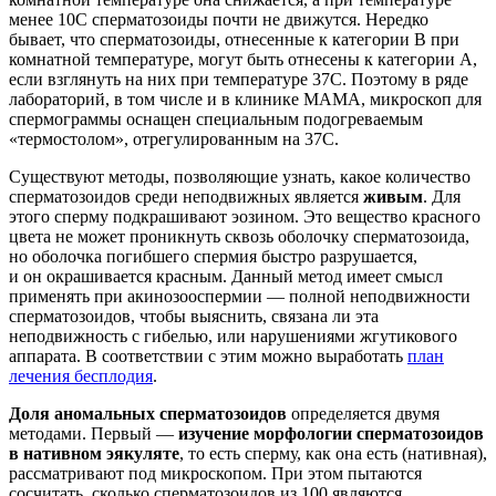
менее 10С сперматозоиды почти не движутся. Нередко
бывает, что сперматозоиды, отнесенные к категории B при
комнатной температуре, могут быть отнесены к категории A,
если взглянуть на них при температуре 37С. Поэтому в ряде
лабораторий, в том числе и в клинике МАМА, микроскоп для
спермограммы оснащен специальным подогреваемым
«термостолом», отрегулированным на 37С.
Существуют методы, позволяющие узнать, какое количество
сперматозоидов среди неподвижных является
живым
. Для
этого сперму подкрашивают эозином. Это вещество красного
цвета не может проникнуть сквозь оболочку сперматозоида,
но оболочка погибшего спермия быстро разрушается,
и он окрашивается красным. Данный метод имеет смысл
применять при акинозооспермии — полной неподвижности
сперматозоидов, чтобы выяснить, связана ли эта
неподвижность с гибелью, или нарушениями жгутикового
аппарата. В соответствии с этим можно выработать
план
лечения бесплодия
.
Доля аномальных сперматозоидов
определяется двумя
методами. Первый —
изучение морфологии сперматозоидов
в нативном эякуляте
, то есть сперму, как она есть (нативная),
рассматривают под микроскопом. При этом пытаются
сосчитать, сколько сперматозоидов из 100 являются