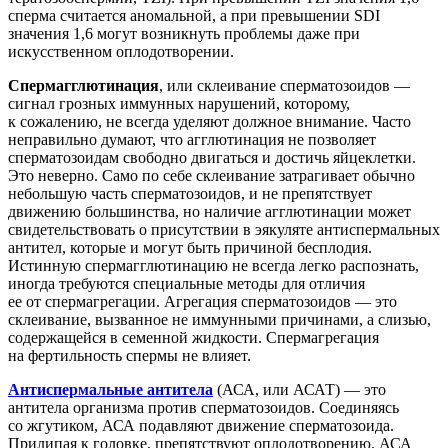
сперма считается аномальной, а при превышении SDI
значения 1,6 могут возникнуть проблемы даже при
искусственном оплодотворении.
Спермагглютинация
, или склеивание сперматозоидов —
сигнал грозных иммунных нарушений, которому,
к сожалению, не всегда уделяют должное внимание. Часто
неправильно думают, что агглютинация не позволяет
сперматозоидам свободно двигаться и достичь яйцеклетки.
Это неверно. Само по себе склеивание затрагивает обычно
небольшую часть сперматозоидов, и не препятствует
движению большинства, но наличие агглютинации может
свидетельствовать о присутствии в эякуляте антиспермальных
антител, которые и могут быть причиной бесплодия.
Истинную спермагглютинацию не всегда легко распознать,
иногда требуются специальные методы для отличия
ее от спермагрегации. Агрегация сперматозоидов — это
склеивание, вызванное не иммунными причинами, а слизью,
содержащейся в семенной жидкости. Спермагрегация
на фертильность спермы не влияет.
Антиспермальные антитела
(АСА, или АСАТ) — это
антитела организма против сперматозоидов. Соединяясь
со жгутиком, АСА подавляют движение сперматозоида.
Прилипая к головке, препятствуют оплодотворению. АСА