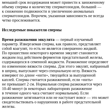
меньший срок воздержания может привести к заниженному
объему спермы и количеству сперматозоидов, больший —
к снижению подвижности и увеличению аномальных
сперматозоидов. Впрочем, указанная зависимость не всегда
четко прослеживается.
Исследуемые показатели спермы
Время разжижения эякулята
— первый изучаемый
параметр. Извергаемая сперма, как правило, представляет
собой коагулят, то есть не является совершенно жидкой.
По прошествии некоторого времени эякулят становится
жидким под действием ферментов предстательной железы,
содержащихся в семенной жидкости. Разжижение определяют
по изменению вязкости спермы. Для этого эякулят, набранный
в шприц, выпускают через специальную иглу. Вязкость
измеряют по длине «нити», тянущейся за выпущенной
каплей. Сперма считается разжиженной, если «нить»
не превышает 2 см. Нормальная сперма разжижается через
10-40
минут (в некоторых лабораториях разжижение
в течение одного часа считают нормальным). Если
разжижение затягивается или не наступает вовсе — это может
свидетельствовать о нарушениях в работе предстательной
железы.