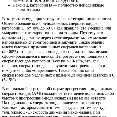
на месте, и те, что носятся кругами).
Наконец, категория D — полностью неподвижные
сперматозоиды.
В эякуляте всегда присутствуют все категории подвижности.
Обычно больше всего неподвижных сперматозоидов
категории D (от 40% до 60%), как правило, это умершие или
умирающие «от старости» сперматозоиды. Поэтому чем
меньше воздержание перед семяизвержением, тем меньше
неподвижных сперматозоидов в эякуляте. Также обычно
много быстрых прямолинейных спермиев категории А
(40-60%),
это здоровые, «молодые» сперматозоиды, недавно
сформировавшиеся в яичках. Непрогрессивно-подвижных
сперматозоидов категории В обычно
10-15%,
это, как
правило, сперматозоиды с нарушениями строения шейки
и жгутика, либо «стареющие». Также обычно мало
сперматозоидов медленных с прямым движением категории С
(5-15%).
В нормальной фертильной сперме прогрессивно-подвижных
сперматозоидов (A+B) должно быть не менее половины, либо
быстрых прогрессивно-подвижных (A) не менее четверти.
На подвижность сперматозоидов влияет много факторов.
Важным фактором является температура: при температуре
тела (около 37С) скорость движения максимальна, при
комнатной температуре она снижается, а при температуре