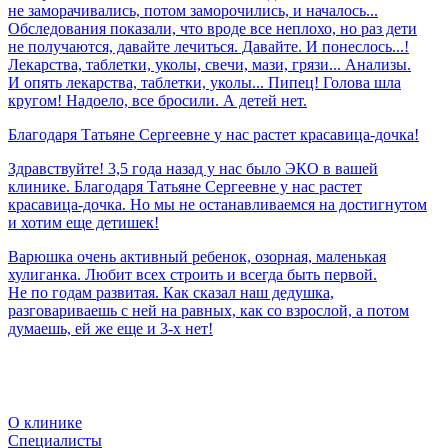
не заморачивались, потом заморочились, и началось...
Обследования показали, что вроде все неплохо, но раз дети
не получаются, давайте лечиться. Давайте. И понеслось...!
Лекарства, таблетки, уколы, свечи, мази, грязи... Анализы.
И опять лекарства, таблетки, уколы... Пипец! Голова шла
кругом! Надоело, все бросили. А детей нет.
Благодаря
Татьяне
Сергеевне
у
нас
растет
красавица-дочка!
Здравствуйте! 3,5 года назад у нас было ЭКО в вашей
клинике. Благодаря Татьяне Сергеевне у нас растет
красавица-дочка. Но мы не останавливаемся на достигнутом
и хотим еще детишек!
Варюшка очень активный ребенок, озорная, маленькая
хулиганка. Любит всех строить и всегда быть первой.
Не по годам развитая. Как сказал наш дедушка,
разговариваешь с ней на равных, как со взрослой, а потом
думаешь, ей же еще и 3-х нет!
О клинике
Специалисты