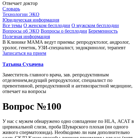
Отвечает доктор
Словарь
Технологии ЭКО
Юридическая информация
Все темы
О женском бесплодии
О мужском бесплодии
Вопросы об ЭКО
Вопросы о бесплодии
Беременность
Полезная информация
В Клинике МАМА ведут приемы: репродуктолог, андролог,
уролог, генетик, УЗИ-специалист, эндокринолог, терапевт
Записаться на прием
Татьяна Сухачева
Заместитель главного врача, зав. репродуктивным
отделением,ведущий репродуктолог, специалист по
превентивной, репродуктивной и антивозрастной медицине,
отвечает на вопросы
Вопрос №100
У нас с мужем обнаружено одно совпадение по HLA, АСАТ в
цирвикальной слизи, проба Шуварского плохая (ни одного
живого сперматозоида). Необходимо ли нам дополнительно
сдать СКЛ? Какие способы лечения приемлемы для нас (хотя