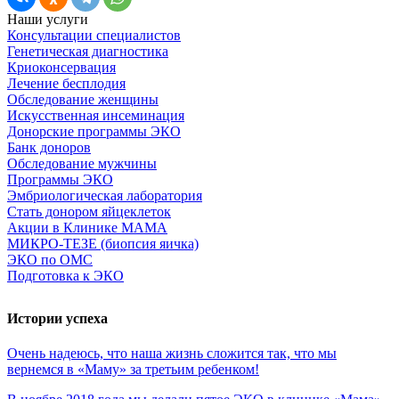
Наши услуги
Консультации специалистов
Генетическая диагностика
Криоконсервация
Лечение бесплодия
Обследование женщины
Искусственная инсеминация
Донорские программы ЭКО
Банк доноров
Обследование мужчины
Программы ЭКО
Эмбриологическая лаборатория
Стать донором яйцеклеток
Акции в Клинике МАМА
МИКРО-ТЕЗЕ (биопсия яичка)
ЭКО по ОМС
Подготовка к ЭКО
Истории успеха
Очень
надеюсь,
что
наша
жизнь
сложится
так,
что
мы
вернемся
в
«Маму»
за
третьим
ребенком!