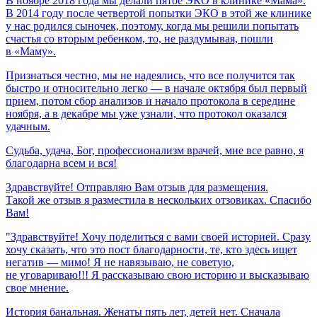
В ноябре 2018 года мы делали пятое ЭКО в клинике «Мама».
В 2014 году после четвертой попытки ЭКО в этой же клинике
у нас родился сыночек, поэтому, когда мы решили попытать
счастья со вторым ребенком, то, не раздумывая, пошли
в «Маму».
Признаться честно, мы не надеялись, что все получится так
быстро и относительно легко — в начале октября был первый
прием, потом сбор анализов и начало протокола в середине
ноября, а в декабре мы уже узнали, что протокол оказался
удачным.
Судьба,
удача,
Бог,
профессионализм
врачей,
мне
все
равно,
я
благодарна
всем
и
вся!
Здравствуйте! Отправляю Вам отзыв для размещения.
Такой же отзыв я разместила в нескольких отзовиках. Спасибо
Вам!
"Здравствуйте! Хочу поделиться с вами своей историей. Сразу
хочу сказать, что это пост благодарности, те, кто здесь ищет
негатив — мимо! Я не навязываю, не советую,
не уговариваю!!! Я рассказываю свою историю и высказываю
свое мнение.
История банальная. Женаты пять лет, детей нет. Сначала