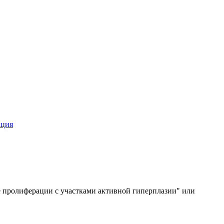
ация
е пролиферации с участками активной гиперплазии" или