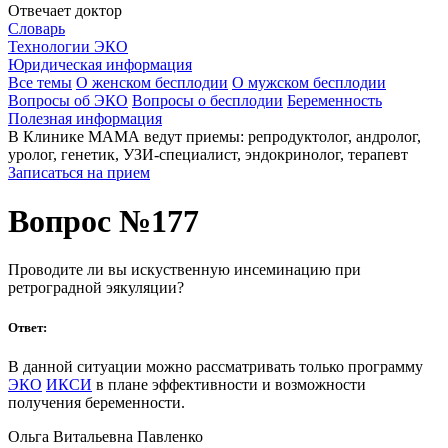
Отвечает доктор
Словарь
Технологии ЭКО
Юридическая информация
Все темы
О женском бесплодии
О мужском бесплодии
Вопросы об ЭКО
Вопросы о бесплодии
Беременность
Полезная информация
В Клинике МАМА ведут приемы: репродуктолог, андролог,
уролог, генетик, УЗИ-специалист, эндокринолог, терапевт
Записаться на прием
Вопрос №177
Проводите ли вы искуственную инсеминацию при
ретроградной эякуляции?
Ответ:
В данной ситуации можно рассматривать только программу
ЭКО
ИКСИ
в плане эффективности и возможности
получения беременности.
Ольга Витальевна Павленко