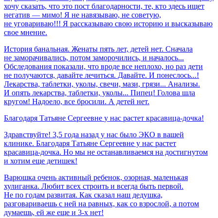
хочу сказать, что это пост благодарности, те, кто здесь ищет
негатив — мимо! Я не навязываю, не советую,
не уговариваю!!! Я рассказываю свою историю и высказываю
свое мнение.
История банальная. Женаты пять лет, детей нет. Сначала
не заморачивались, потом заморочились, и началось...
Обследования показали, что вроде все неплохо, но раз дети
не получаются, давайте лечиться. Давайте. И понеслось...!
Лекарства, таблетки, уколы, свечи, мази, грязи... Анализы.
И опять лекарства, таблетки, уколы... Пипец! Голова шла
кругом! Надоело, все бросили. А детей нет.
Благодаря
Татьяне
Сергеевне
у
нас
растет
красавица-дочка!
Здравствуйте! 3,5 года назад у нас было ЭКО в вашей
клинике. Благодаря Татьяне Сергеевне у нас растет
красавица-дочка. Но мы не останавливаемся на достигнутом
и хотим еще детишек!
Варюшка очень активный ребенок, озорная, маленькая
хулиганка. Любит всех строить и всегда быть первой.
Не по годам развитая. Как сказал наш дедушка,
разговариваешь с ней на равных, как со взрослой, а потом
думаешь, ей же еще и 3-х нет!