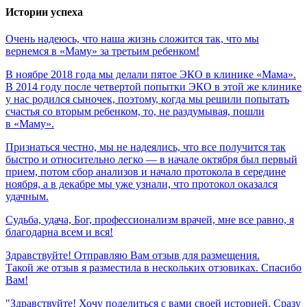
Истории успеха
Очень
надеюсь,
что
наша
жизнь
сложится
так,
что
мы
вернемся
в
«Маму»
за
третьим
ребенком!
В ноябре 2018 года мы делали пятое ЭКО в клинике «Мама».
В 2014 году после четвертой попытки ЭКО в этой же клинике
у нас родился сыночек, поэтому, когда мы решили попытать
счастья со вторым ребенком, то, не раздумывая, пошли
в «Маму».
Признаться честно, мы не надеялись, что все получится так
быстро и относительно легко — в начале октября был первый
прием, потом сбор анализов и начало протокола в середине
ноября, а в декабре мы уже узнали, что протокол оказался
удачным.
Судьба,
удача,
Бог,
профессионализм
врачей,
мне
все
равно,
я
благодарна
всем
и
вся!
Здравствуйте! Отправляю Вам отзыв для размещения.
Такой же отзыв я разместила в нескольких отзовиках. Спасибо
Вам!
"Здравствуйте! Хочу поделиться с вами своей историей. Сразу