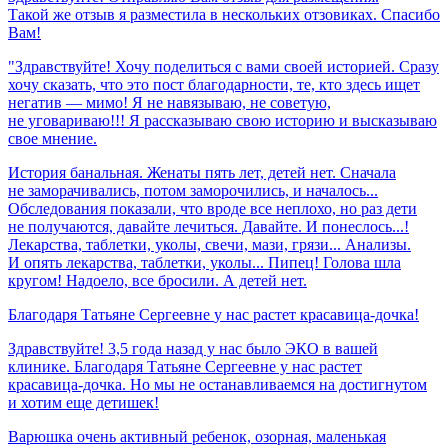
Такой же отзыв я разместила в нескольких отзовиках. Спасибо
Вам!
"Здравствуйте! Хочу поделиться с вами своей историей. Сразу
хочу сказать, что это пост благодарности, те, кто здесь ищет
негатив — мимо! Я не навязываю, не советую,
не уговариваю!!! Я рассказываю свою историю и высказываю
свое мнение.
История банальная. Женаты пять лет, детей нет. Сначала
не заморачивались, потом заморочились, и началось...
Обследования показали, что вроде все неплохо, но раз дети
не получаются, давайте лечиться. Давайте. И понеслось...!
Лекарства, таблетки, уколы, свечи, мази, грязи... Анализы.
И опять лекарства, таблетки, уколы... Пипец! Голова шла
кругом! Надоело, все бросили. А детей нет.
Благодаря
Татьяне
Сергеевне
у
нас
растет
красавица-дочка!
Здравствуйте! 3,5 года назад у нас было ЭКО в вашей
клинике. Благодаря Татьяне Сергеевне у нас растет
красавица-дочка. Но мы не останавливаемся на достигнутом
и хотим еще детишек!
Варюшка очень активный ребенок, озорная, маленькая