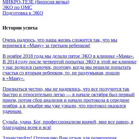
МИКРО-ТЕЗЕ (биопсия яичка)
ЭКО по ОМС
Подготовка к ЭКО
Истории успеха
Очень
надеюсь,
что
наша
жизнь
сложится
так,
что
мы
вернемся
в
«Маму»
за
третьим
ребенком!
В ноябре 2018 года мы делали пятое ЭКО в клинике «Мама».
В 2014 году после четвертой попытки ЭКО в этой же клинике
у нас родился сыночек, поэтому, когда мы решили попытать
счастья со вторым ребенком, то, не раздумывая, пошли
в «Маму».
Признаться честно, мы не надеялись, что все получится так
быстро и относительно легко — в начале октября был первый
прием, потом сбор анализов и начало протокола в середине
ноября, а в декабре мы уже узнали, что протокол оказался
удачным.
Судьба,
удача,
Бог,
профессионализм
врачей,
мне
все
равно,
я
благодарна
всем
и
вся!
Здравствуйте! Отправляю Вам отзыв для размещения.