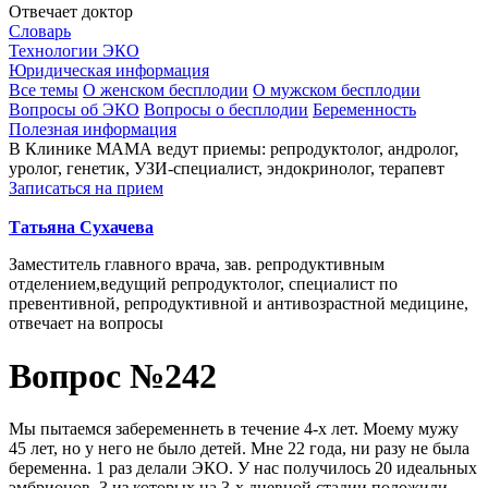
Отвечает доктор
Словарь
Технологии ЭКО
Юридическая информация
Все темы
О женском бесплодии
О мужском бесплодии
Вопросы об ЭКО
Вопросы о бесплодии
Беременность
Полезная информация
В Клинике МАМА ведут приемы: репродуктолог, андролог,
уролог, генетик, УЗИ-специалист, эндокринолог, терапевт
Записаться на прием
Татьяна Сухачева
Заместитель главного врача, зав. репродуктивным
отделением,ведущий репродуктолог, специалист по
превентивной, репродуктивной и антивозрастной медицине,
отвечает на вопросы
Вопрос №242
Мы пытаемся забеременнеть в течение 4-х лет. Моему мужу
45 лет, но у него не было детей. Мне 22 года, ни разу не была
беременна. 1 раз делали ЭКО. У нас получилось 20 идеальных
эмбрионов, 3 из которых на 3-х дневной стадии положили