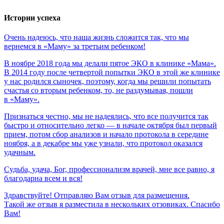
Истории успеха
Очень
надеюсь,
что
наша
жизнь
сложится
так,
что
мы
вернемся
в
«Маму»
за
третьим
ребенком!
В ноябре 2018 года мы делали пятое ЭКО в клинике «Мама».
В 2014 году после четвертой попытки ЭКО в этой же клинике
у нас родился сыночек, поэтому, когда мы решили попытать
счастья со вторым ребенком, то, не раздумывая, пошли
в «Маму».
Признаться честно, мы не надеялись, что все получится так
быстро и относительно легко — в начале октября был первый
прием, потом сбор анализов и начало протокола в середине
ноября, а в декабре мы уже узнали, что протокол оказался
удачным.
Судьба,
удача,
Бог,
профессионализм
врачей,
мне
все
равно,
я
благодарна
всем
и
вся!
Здравствуйте! Отправляю Вам отзыв для размещения.
Такой же отзыв я разместила в нескольких отзовиках. Спасибо
Вам!