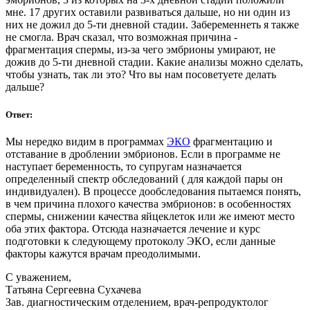
мне. 17 других оставили развиваться дальше, но ни один из
них не дожил до 5-ти дневной стадии. Забеременнеть я также
не смогла. Врач сказал, что возможная причина -
фрагментация спермы, из-за чего эмбрионы умирают, не
дожив до 5-ти дневной стадии. Какие анализы можно сделать,
чтобы узнать, так ли это? Что вы нам посоветуете делать
дальше?
Ответ:
Мы нередко видим в программах
ЭКО
фрагментацию и
отставание в дроблении эмбрионов. Если в программе не
наступает беременность, то супругам назначается
определенный спектр обследований ( для каждой пары он
индивидуален). В процессе дообследования пытаемся понять,
в чем причина плохого качества эмбрионов: в особенностях
спермы, снижении качества яйцеклеток или же имеют место
оба этих фактора. Отсюда назначается лечение и курс
подготовки к следующему протоколу ЭКО, если данные
факторы кажутся врачам преодолимыми.
С уважением,
Татьяна Сергеевна Сухачева
Зав. диагностическим отделением, врач-репродуктолог