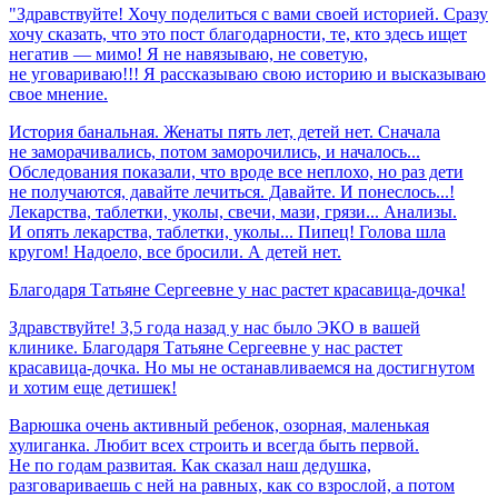
"Здравствуйте! Хочу поделиться с вами своей историей. Сразу
хочу сказать, что это пост благодарности, те, кто здесь ищет
негатив — мимо! Я не навязываю, не советую,
не уговариваю!!! Я рассказываю свою историю и высказываю
свое мнение.
История банальная. Женаты пять лет, детей нет. Сначала
не заморачивались, потом заморочились, и началось...
Обследования показали, что вроде все неплохо, но раз дети
не получаются, давайте лечиться. Давайте. И понеслось...!
Лекарства, таблетки, уколы, свечи, мази, грязи... Анализы.
И опять лекарства, таблетки, уколы... Пипец! Голова шла
кругом! Надоело, все бросили. А детей нет.
Благодаря
Татьяне
Сергеевне
у
нас
растет
красавица-дочка!
Здравствуйте! 3,5 года назад у нас было ЭКО в вашей
клинике. Благодаря Татьяне Сергеевне у нас растет
красавица-дочка. Но мы не останавливаемся на достигнутом
и хотим еще детишек!
Варюшка очень активный ребенок, озорная, маленькая
хулиганка. Любит всех строить и всегда быть первой.
Не по годам развитая. Как сказал наш дедушка,
разговариваешь с ней на равных, как со взрослой, а потом