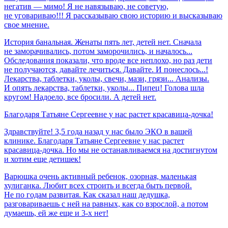
негатив — мимо! Я не навязываю, не советую,
не уговариваю!!! Я рассказываю свою историю и высказываю
свое мнение.
История банальная. Женаты пять лет, детей нет. Сначала
не заморачивались, потом заморочились, и началось...
Обследования показали, что вроде все неплохо, но раз дети
не получаются, давайте лечиться. Давайте. И понеслось...!
Лекарства, таблетки, уколы, свечи, мази, грязи... Анализы.
И опять лекарства, таблетки, уколы... Пипец! Голова шла
кругом! Надоело, все бросили. А детей нет.
Благодаря
Татьяне
Сергеевне
у
нас
растет
красавица-дочка!
Здравствуйте! 3,5 года назад у нас было ЭКО в вашей
клинике. Благодаря Татьяне Сергеевне у нас растет
красавица-дочка. Но мы не останавливаемся на достигнутом
и хотим еще детишек!
Варюшка очень активный ребенок, озорная, маленькая
хулиганка. Любит всех строить и всегда быть первой.
Не по годам развитая. Как сказал наш дедушка,
разговариваешь с ней на равных, как со взрослой, а потом
думаешь, ей же еще и 3-х нет!