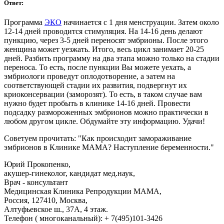
Ответ:
Программа
ЭКО
начинается с 1 дня менструации. Затем около
12-14 дней проводится стимуляция. На 14-16 день делают
пункцию, через 3-5 дней переносят эмбрионы. После этого
женщина может уезжать. Итого, весь цикл занимает 20-25
дней. Разбить программу на два этапа можно только на стадии
переноса. То есть, после пункции Вы можете уехать, а
эмбриологи проведут оплодотворение, а эатем на
соответствующей стадии их развития, подвергнут их
криоконсервации (заморозят). То есть, в таком случае вам
нужно будет пробыть в клинике 14-16 дней. Провести
подсадку размороженных эмбрионов можно практически в
любом другом цикле. Обдумайте эту информацию. Удачи!
Советуем прочитать: "Как происходит замораживание
эмбрионов в Клинике МАМА? Наступление беременности."
Юрий Прокопенко,
акушер-гинеколог, кандидат мед.наук,
Врач - консультант
Медицинская Клиника Репродукции МАМА,
Россия, 127410, Москва,
Алтуфьевское ш., 37А, 4 этаж.
Телефон ( многоканальный): + 7(495)101-3426