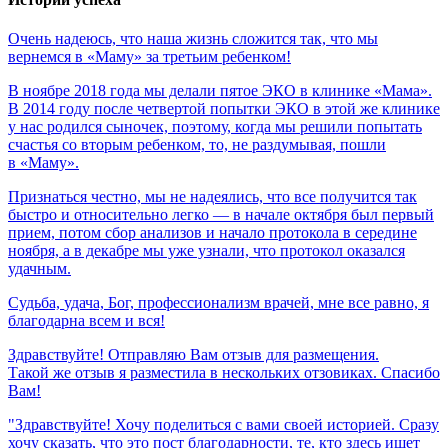
Очень
надеюсь,
что
наша
жизнь
сложится
так,
что
мы
вернемся
в
«Маму»
за
третьим
ребенком!
В ноябре 2018 года мы делали пятое ЭКО в клинике «Мама».
В 2014 году после четвертой попытки ЭКО в этой же клинике
у нас родился сыночек, поэтому, когда мы решили попытать
счастья со вторым ребенком, то, не раздумывая, пошли
в «Маму».
Признаться честно, мы не надеялись, что все получится так
быстро и относительно легко — в начале октября был первый
прием, потом сбор анализов и начало протокола в середине
ноября, а в декабре мы уже узнали, что протокол оказался
удачным.
Судьба,
удача,
Бог,
профессионализм
врачей,
мне
все
равно,
я
благодарна
всем
и
вся!
Здравствуйте! Отправляю Вам отзыв для размещения.
Такой же отзыв я разместила в нескольких отзовиках. Спасибо
Вам!
"Здравствуйте! Хочу поделиться с вами своей историей. Сразу
хочу сказать, что это пост благодарности, те, кто здесь ищет