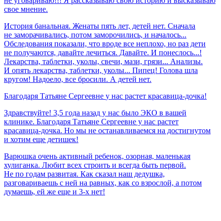
не уговариваю!!! Я рассказываю свою историю и высказываю
свое мнение.
История банальная. Женаты пять лет, детей нет. Сначала
не заморачивались, потом заморочились, и началось...
Обследования показали, что вроде все неплохо, но раз дети
не получаются, давайте лечиться. Давайте. И понеслось...!
Лекарства, таблетки, уколы, свечи, мази, грязи... Анализы.
И опять лекарства, таблетки, уколы... Пипец! Голова шла
кругом! Надоело, все бросили. А детей нет.
Благодаря
Татьяне
Сергеевне
у
нас
растет
красавица-дочка!
Здравствуйте! 3,5 года назад у нас было ЭКО в вашей
клинике. Благодаря Татьяне Сергеевне у нас растет
красавица-дочка. Но мы не останавливаемся на достигнутом
и хотим еще детишек!
Варюшка очень активный ребенок, озорная, маленькая
хулиганка. Любит всех строить и всегда быть первой.
Не по годам развитая. Как сказал наш дедушка,
разговариваешь с ней на равных, как со взрослой, а потом
думаешь, ей же еще и 3-х нет!