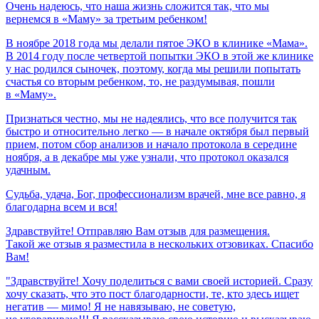
Очень
надеюсь,
что
наша
жизнь
сложится
так,
что
мы
вернемся
в
«Маму»
за
третьим
ребенком!
В ноябре 2018 года мы делали пятое ЭКО в клинике «Мама».
В 2014 году после четвертой попытки ЭКО в этой же клинике
у нас родился сыночек, поэтому, когда мы решили попытать
счастья со вторым ребенком, то, не раздумывая, пошли
в «Маму».
Признаться честно, мы не надеялись, что все получится так
быстро и относительно легко — в начале октября был первый
прием, потом сбор анализов и начало протокола в середине
ноября, а в декабре мы уже узнали, что протокол оказался
удачным.
Судьба,
удача,
Бог,
профессионализм
врачей,
мне
все
равно,
я
благодарна
всем
и
вся!
Здравствуйте! Отправляю Вам отзыв для размещения.
Такой же отзыв я разместила в нескольких отзовиках. Спасибо
Вам!
"Здравствуйте! Хочу поделиться с вами своей историей. Сразу
хочу сказать, что это пост благодарности, те, кто здесь ищет
негатив — мимо! Я не навязываю, не советую,