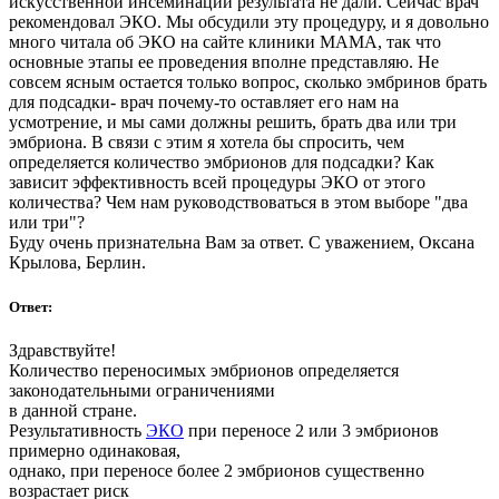
искусственной инсеминации результата не дали. Сейчас врач
рекомендовал ЭКО. Мы обсудили эту процедуру, и я довольно
много читала об ЭКО на сайте клиники МАМА, так что
основные этапы ее проведения вполне представляю. Не
совсем ясным остается только вопрос, сколько эмбринов брать
для подсадки- врач почему-то оставляет его нам на
усмотрение, и мы сами должны решить, брать два или три
эмбриона. В связи с этим я хотела бы спросить, чем
определяется количество эмбрионов для подсадки? Как
зависит эффективность всей процедуры ЭКО от этого
количества? Чем нам руководствоваться в этом выборе "два
или три"?
Буду очень признательна Вам за ответ. С уважением, Оксана
Крылова, Берлин.
Ответ:
Здравствуйте!
Количество переносимых эмбрионов определяется
законодательными ограничениями
в данной стране.
Результативность
ЭКО
при переносе 2 или 3 эмбрионов
примерно одинаковая,
однако, при переносе более 2 эмбрионов существенно
возрастает риск