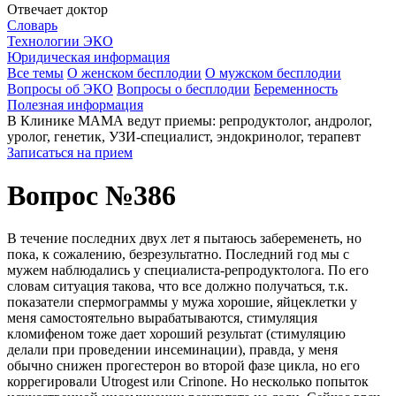
Отвечает доктор
Словарь
Технологии ЭКО
Юридическая информация
Все темы
О женском бесплодии
О мужском бесплодии
Вопросы об ЭКО
Вопросы о бесплодии
Беременность
Полезная информация
В Клинике МАМА ведут приемы: репродуктолог, андролог,
уролог, генетик, УЗИ-специалист, эндокринолог, терапевт
Записаться на прием
Вопрос №386
В течение последних двух лет я пытаюсь забеременеть, но
пока, к сожалению, безрезультатно. Последний год мы с
мужем наблюдались у специалиста-репродуктолога. По его
словам ситуация такова, что все должно получаться, т.к.
показатели спермограммы у мужа хорошие, яйцеклетки у
меня самостоятельно вырабатываются, стимуляция
кломифеном тоже дает хороший результат (стимуляцию
делали при проведении инсеминации), правда, у меня
обычно снижен прогестерон во второй фазе цикла, но его
коррегировали Utrogest или Crinone. Но несколько попыток