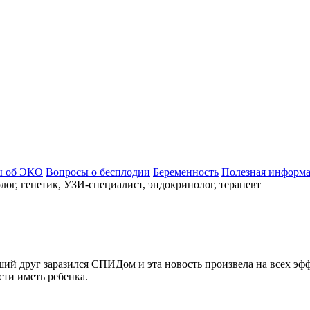
ы об ЭКО
Вопросы о бесплодии
Беременность
Полезная информ
ог, генетик, УЗИ-специалист, эндокринолог, терапевт
ий друг заразился СПИДом и эта новость произвела на всех эфф
сти иметь ребенка.