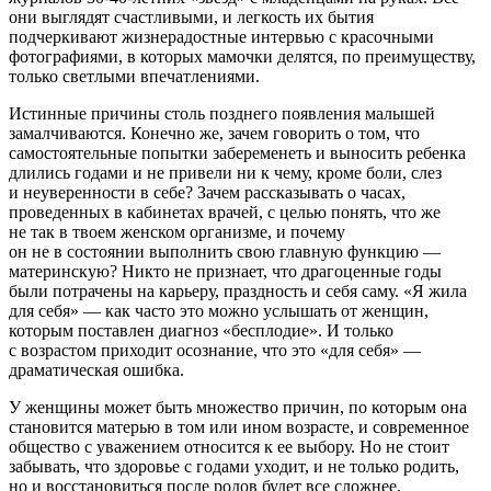
они выглядят счастливыми, и легкость их бытия
подчеркивают жизнерадостные интервью с красочными
фотографиями, в которых мамочки делятся, по преимуществу,
только светлыми впечатлениями.
Истинные причины столь позднего появления малышей
замалчиваются. Конечно же, зачем говорить о том, что
самостоятельные попытки забеременеть и выносить ребенка
длились годами и не привели ни к чему, кроме боли, слез
и неуверенности в себе? Зачем рассказывать о часах,
проведенных в кабинетах врачей, с целью понять, что же
не так в твоем женском организме, и почему
он не в состоянии выполнить свою главную функцию —
материнскую? Никто не признает, что драгоценные годы
были потрачены на карьеру, праздность и себя саму. «Я жила
для себя» — как часто это можно услышать от женщин,
которым поставлен диагноз «бесплодие». И только
с возрастом приходит осознание, что это «для себя» —
драматическая ошибка.
У женщины может быть множество причин, по которым она
становится матерью в том или ином возрасте, и современное
общество с уважением относится к ее выбору. Но не стоит
забывать, что здоровье с годами уходит, и не только родить,
но и восстановиться после родов будет все сложнее.