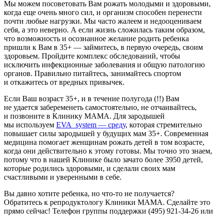
Мы можем посоветовать Вам рожать молодыми и здоровыми,
когда еще очень много сил, и организм способен перенести
почти любые нагрузки. Мы часто жалеем и недооцениваем
себя, а это неверно. А если жизнь сложилась таким образом,
что возможность и осознанное желание родить ребенка
пришли к Вам в 35+ — займитесь, в первую очередь, своим
здоровьем. Пройдите комплекс обследований, чтобы
исключить инфекционные заболевания и общую патологию
органов. Правильно питайтесь, занимайтесь спортом
и откажитесь от вредных привычек.
Если Ваш возраст 35+, и в течение полугода (!!) Вам
не удается забеременеть самостоятельно, не отчаивайтесь,
и позвоните в Клинику МАМА. Для зародышей
мы используем
EVA_system — среду
, которая стремительно
повышает силы зародышей у будущих мам 35+. Современная
медицина помогает женщинам рожать детей в том возрасте,
когда они действительно к этому готовы. Мы точно это знаем,
потому что в нашей Клинике было зачато более 3950 детей,
которые родились здоровыми, и сделали своих мам
счастливыми и уверенными в себе.
Вы давно хотите ребенка, но что-то не получается?
Обратитесь к репродуктологу Клиники МАМА. Сделайте это
прямо сейчас! Телефон группы поддержки
(495) 921-34-26
или