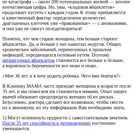
не катастрофа — около 200 потенциальных жизней — вполне
впечатляющая цифра. Но, увы, «кладовая яйцеклеток»
продолжает пустеть с каждым годом. К этому прибавляется
и качественный фактор: определенное количество
драгоценных клеточек уже «бракованные» — с аномалиями,
и они уже не смогут оплодотвориться!
Понятно, что чем старше женщина, тем больше стареют
яйцеклетки. Да, и больше у нее нажитых недугов. Общих
хронических заболеваний, перенесенных в прошлом
инфекций, передающихся половым путем. Поэтому
непригодных яйцеклеток
становится все больше и больше,
а вероятность беременности все ниже и ниже.
«Мне 36 лет, и я хочу родить ребенка. Чего мне бояться?»
В Клинику МАМА часто приходят женщины в возрасте после
35 лет, и мы помогаем им становиться мамами. Опыт наших
врачей обязывает предупредить женщин об их рисках.
Безусловно, доктора сделают все возможное, чтобы свести
их к минимуму, но эту информацию Вам необходимо знать.
1) Могут возникнуть трудности с самостоятельным зачатием.
После 35 лет способность к деторождению
постепенно
уменьшается.