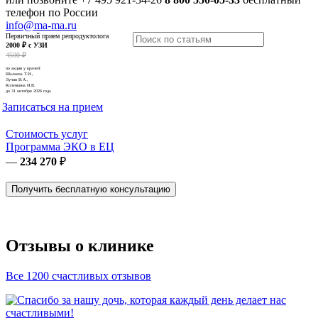
телефон по России
info@ma-ma.ru
Первичный прием репродуктолога
2000 ₽ с УЗИ
4500 ₽
по акции у врачей:
Шалаева Т.И.,
Лучин И.А.,
Коленкина И.В.
до 31 октября 2026 года
Записаться на прием
Стоимость услуг
Программа ЭКО в ЕЦ
—
234 270
₽
Получить бесплатную консультацию
Отзывы о клинике
Все 1200 счастливых отзывов