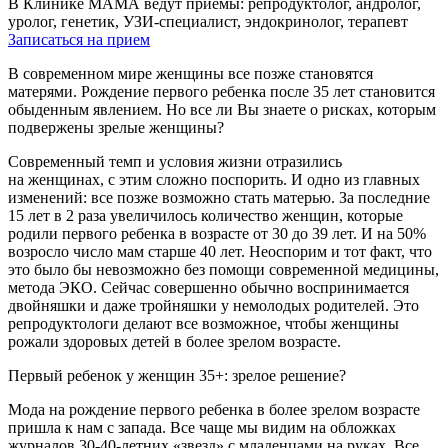
В Клинике МАМА ведут приемы: репродуктолог, андролог,
уролог, генетик, УЗИ-специалист, эндокринолог, терапевт
Записаться на прием
В современном мире женщины все позже становятся
матерями. Рождение первого ребенка после 35 лет становится
обыденным явлением. Но все ли Вы знаете о рисках, которым
подвержены зрелые женщины?
Современный темп и условия жизни отразились
на женщинах, с этим сложно поспорить. И одно из главных
изменений: все позже возможно стать матерью. За последние
15 лет в 2 раза увеличилось количество женщин, которые
родили первого ребенка в возрасте от 30 до 39 лет. И на 50%
возросло число мам старше 40 лет. Неоспорим и тот факт, что
это было бы невозможно без помощи современной медицины,
метода ЭКО. Сейчас совершенно обычно воспринимается
двойняшки и даже тройняшки у немолодых родителей. Это
репродуктологи делают все возможное, чтобы женщины
рожали здоровых детей в более зрелом возрасте.
Первый ребенок у женщин 35+: зрелое решение?
Мода на рождение первого ребенка в более зрелом возрасте
пришла к нам с запада. Все чаще мы видим на обложках
журналов 30-40-летних «звезд» с младенцами на руках. Все