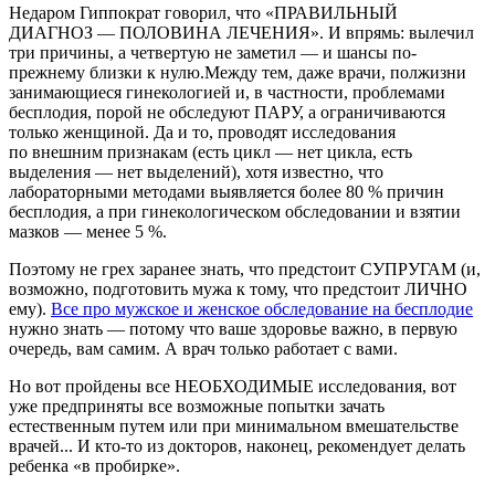
Недаром Гиппократ говорил, что «ПРАВИЛЬНЫЙ
ДИАГНОЗ — ПОЛОВИНА ЛЕЧЕНИЯ». И впрямь: вылечил
три причины, а четвертую не заметил — и шансы по-
прежнему близки к нулю.Между тем, даже врачи, полжизни
занимающиеся гинекологией и, в частности, проблемами
бесплодия, порой не обследуют ПАРУ, а ограничиваются
только женщиной. Да и то, проводят исследования
по внешним признакам (есть цикл — нет цикла, есть
выделения — нет выделений), хотя известно, что
лабораторными методами выявляется более 80 % причин
бесплодия, а при гинекологическом обследовании и взятии
мазков — менее 5 %.
Поэтому не грех заранее знать, что предстоит СУПРУГАМ (и,
возможно, подготовить мужа к тому, что предстоит ЛИЧНО
ему).
Все про мужское и женское обследование на бесплодие
нужно знать — потому что ваше здоровье важно, в первую
очередь, вам самим. А врач только работает с вами.
Но вот пройдены все НЕОБХОДИМЫЕ исследования, вот
уже предприняты все возможные попытки зачать
естественным путем или при минимальном вмешательстве
врачей... И кто-то из докторов, наконец, рекомендует делать
ребенка «в пробирке».