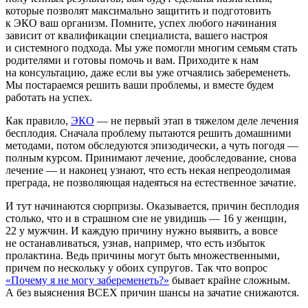
которые позволят максимально защитить и подготовить
к ЭКО ваш организм. Помните, успех любого начинания
зависит от квалификации специалиста, вашего настроя
и системного подхода. Мы уже помогли многим семьям стать
родителями и готовы помочь и вам. Приходите к нам
на консультацию, даже если вы уже отчаялись забеременеть.
Мы постараемся решить ваши проблемы, и вместе будем
работать на успех.
Как правило,
ЭКО
— не первый этап в тяжелом деле лечения
бесплодия. Сначала проблему пытаются решить домашними
методами, потом обследуются эпизодически, а чуть погодя —
полным курсом. Принимают лечение, дообследование, снова
лечение — и наконец узнают, что есть некая непреодолимая
преграда, не позволяющая надеяться на естественное зачатие.
И тут начинаются сюрпризы. Оказывается, причин бесплодия
столько, что и в страшном сне не увидишь — 16 у женщин,
22 у мужчин. И каждую причину нужно выявить, а вовсе
не останавливаться, узнав, например, что есть избыток
пролактина. Ведь причины могут быть множественными,
причем по нескольку у обоих супругов. Так что вопрос
«Почему я не могу забеременеть?»
бывает крайне сложным.
А без выяснения ВСЕХ причин шансы на зачатие снижаются.