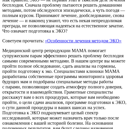
бесплодия. Сначала проблему пытаются решить домашними
методами, потом обследуются эпизодически, а чуть погодя —
полным курсом. Принимают лечение, дообследование, снова
лечение — и наконец узнают, что есть некая непреодолимая
преграда, не позволяющая надеяться на естественное зачатие.
Что означает подготовка к ЭКО?
Советуем прочитать:
«Особенности лечения методом ЭКО»
Медицинский центр репродукции МАМА помогает
супружеским парам эффективно решать проблему бесплодия
самыми современными методами. В нашем центре вы можете
пройти полное обследование, сдать анализы на гормоны,
пройти подготовку к эко. Специалистами клиники МАМА
разработаны собственные программы мониторинга здоровья
будущих мам и подобраны специальные методы работы
с парами, позволяющие создать атмосферу полного доверия,
открытости и взаимодействия. Грамотные специалисты
расскажут вам о всех процедурах, которые вам необходимо
пройти, о цели сдачи анализов, программе подготовки к ЭКО,
о сути данной процедуры и ваших шансах на успех.
Подготовка к ЭКО подразумевает целый спектр
исследований, которые может назначить врач только после
ознакомления с вашей историей болезни. На основании
полученных результатов, вам будут сделаны назначения,