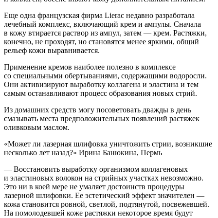
Еще одна французская фирма Lierac недавно разработала
лечебный комплекс, включающий крем и ампулы. Сначала
в кожу втирается раствор из ампул, затем — крем. Растяжки,
конечно, не проходят, но становятся менее яркими, общий
рельеф кожи выравнивается.
Применение кремов наиболее полезно в комплексе
со специальными обертываниями, содержащими водоросли.
Они активизируют выработку коллагена и эластина и тем
самым останавливают процесс образования новых стрий.
Из домашних средств могу посоветовать дважды в день
смазывать места предположительных появлений растяжек
оливковым маслом.
«Может ли лазерная шлифовка уничтожить стрии, возникшие
несколько лет назад?» Ирина Банюкина, Пермь
— Восстановить выработку организмом коллагеновых
и эластиновых волокон на стрийных участках невозможно.
Это ни в коей мере не умаляет достоинств процедуры
лазерной шлифовки. Ее эстетический эффект значителен —
кожа становится ровной, светлой, подтянутой, посвежевшей.
На помолодевшей коже растяжки некоторое время будут