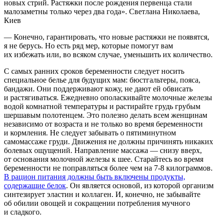
новых стрий. Растяжки после рождения первенца стали
малозаметны только через два года». Светлана Николаева,
Киев
— Конечно, гарантировать, что новые растяжки не появятся,
я не берусь. Но есть ряд мер, которые помогут вам
их избежать или, во всяком случае, уменьшить их количество.
С самых ранних сроков беременности следует носить
специальное белье для будущих мам: бюстгальтеры, пояса,
бандажи. Они поддерживают кожу, не дают ей обвисать
и растягиваться. Ежедневно ополаскивайте молочные железы
водой комнатной температуры и растирайте грудь грубым
шершавым полотенцем. Это полезно делать всем женщинам
независимо от возраста и не только во время беременности
и кормления. Не следует забывать о пятиминутном
самомассаже груди. Движения не должны причинять никаких
болевых ощущений. Направление массажа — снизу вверх,
от основания молочной железы к шее. Старайтесь во время
беременности не поправляться более чем на
7-8 килограммов.
В рацион питания должны быть включены продукты,
содержащие белок
. Он является основой, из которой организм
синтезирует эластин и коллаген. И, конечно, не забывайте
об обилии овощей и сокращении потребления мучного
и сладкого.