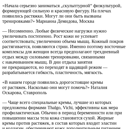
«Начала серьезно заниматься „скульптурной“ физкультурой,
формирующей сильную и красивую фигуру. На плечах
появились растяжки. Могут ли они быть вызваны
тренировками?» Марианна Демидова, Москва
— Несомненно. Любые физические нагрузки нужно
увеличивать постепенно. Рост кожи не успевает
соответствовать; увеличению объема мышц. Кожный покров
растягивается, появляются стрии. Именно поэтому восточные
комплексы для женщин всегда предполагают трехдневный
отдых между силовыми тренировками, связанными
с накачиванием мышц. В дни отдыха занятия
не прекращаются, но переходят в щадящий режим —
разрабатывается гибкость, пластичность, мягкость.
«В нашем городе появились дорогостоящие кремы
от растяжек. Насколько они могут помочь?» Наталия
Оскарова, Ставрополь
— Чаще всего специальные кремы, лучшие из которых
предложены фирмами Thalgo, Vichi, эффективны как мера
профилактическая. Обычно в период беременности или при
повышении массы тела кожа становится сухой. Жирные
кремы против растяжек, в состав которых входит эластин
и коллаген, обеспечивают кожу дополнительным питанием.