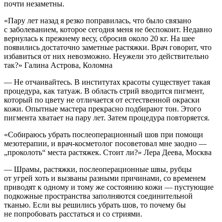
почти незаметны.
«Пару лет назад я резко поправилась, что было связано
с заболеванием, которое сегодня меня не беспокоит. Недавно
вернулась к прежнему весу, сбросив около 20 кг. На шее
появились достаточно заметные растяжки. Врач говорит, что
избавиться от них невозможно. Неужели это действительно
так?» Галина Астрова, Коломна
— Не отчаивайтесь. В институтах красоты существует такая
процедура, как татуаж. В область стрий вводится пигмент,
который по цвету не отличается от естественной окраски
кожи. Опытные мастера прекрасно подбирают тон. Этого
пигмента хватает на пару лет. Затем процедура повторяется.
«Собираюсь убрать послеоперационный шов при помощи
мезотерапии, и врач-косметолог посоветовал мне заодно —
„проколоть“ места растяжек. Стоит ли?» Лера Деева, Москва
— Шрамы, растяжки, послеоперационные швы, рубцы
от угрей хоть и вызваны разными причинами, со временем
приводят к одному и тому же состоянию кожи — пустующие
подкожные пространства заполняются соединительной
тканью. Если вы решились убрать шов, то почему бы
не попробовать расстаться и со стриями.