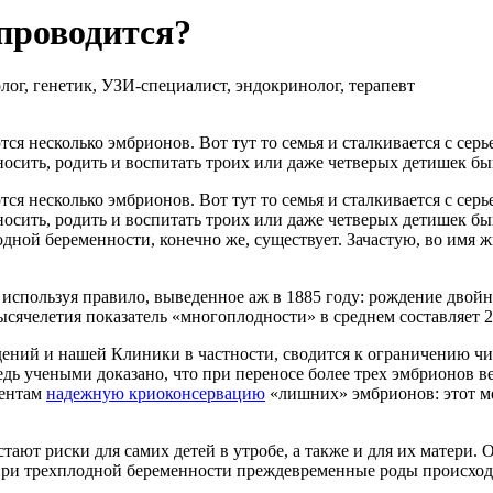
 проводится?
ог, генетик, УЗИ-специалист, эндокринолог, терапевт
ся несколько эмбрионов. Вот тут то семья и сталкивается с сер
носить, родить и воспитать троих или даже четверых детишек бы
ся несколько эмбрионов. Вот тут то семья и сталкивается с сер
носить, родить и воспитать троих или даже четверых детишек бы
дной беременности, конечно же, существует. Зачастую, во имя 
спользуя правило, выведенное аж в 1885 году: рождение двойни
тысячелетия показатель «многоплодности» в среднем составляет
2
ний и нашей Клиники в частности, сводится к ограничению чис
дь учеными доказано, что при переносе более трех эмбрионов в
иентам
надежную криоконсервацию
«лишних» эмбрионов: этот м
стают риски для самих детей в утробе, а также и для их матери
ри трехплодной беременности преждевременные роды происходя