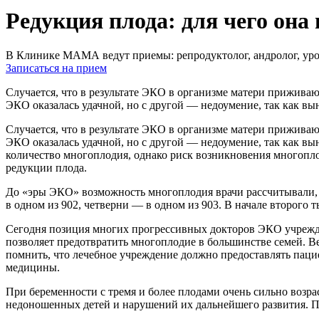
Редукция плода: для чего она
В Клинике МАМА ведут приемы: репродуктолог, андролог, урол
Записаться на прием
Случается, что в результате ЭКО в организме матери приживают
ЭКО оказалась удачной, но с другой — недоумение, так как вы
Случается, что в результате ЭКО в организме матери приживают
ЭКО оказалась удачной, но с другой — недоумение, так как вы
количество многоплодия, однако риск возникновения многопло
редукции плода.
До «эры ЭКО» возможность многоплодия врачи рассчитывали, и
в одном из 902, четверни — в одном из 903. В начале второго 
Сегодня позиция многих прогрессивных докторов ЭКО учрежде
позволяет предотвратить многоплодие в большинстве семей. Ве
помнить, что лечебное учреждение должно предоставлять пац
медицины.
При беременности с тремя и более плодами очень сильно возра
недоношенных детей и нарушений их дальнейшего развития. П