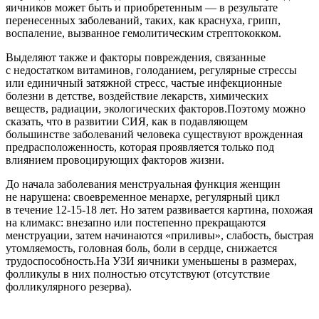
яичников может быть и приобретенным — в результате
перенесенных заболеваний, таких, как краснуха, грипп,
воспаление, вызванное гемолитическим стрептококком.
Выделяют также и факторы повреждения, связанные
с недостатком витаминов, голоданием, регулярные стрессы
или единичный затяжной стресс, частые инфекционные
болезни в детстве, воздействие лекарств, химических
веществ, радиации, экологических факторов.Поэтому можно
сказать, что в развитии СИЯ, как в подавляющем
большинстве заболеваний человека существуют врожденная
предрасположенность, которая проявляется только под
влиянием провоцирующих факторов жизни.
До начала заболевания менструальная функция женщин
не нарушена: своевременное менархе, регулярный цикл
в течение 12-15-18 лет. Но затем развивается картина, похожая
на климакс: внезапно или постепенно прекращаются
менструации, затем начинаются «приливы», слабость, быстрая
утомляемость, головная боль, боли в сердце, снижается
трудоспособность.На УЗИ яичники уменьшены в размерах,
фолликулы в них полностью отсутствуют (отсутствие
фолликулярного резерва).