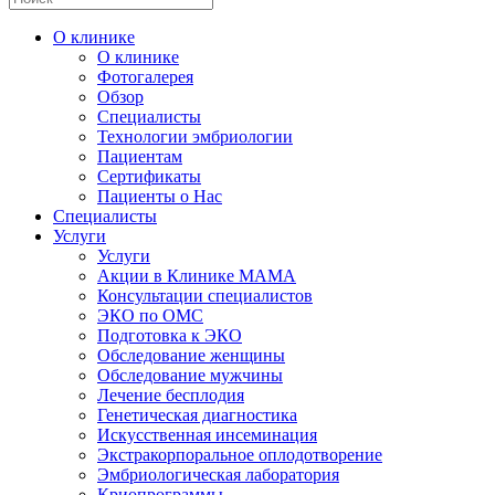
О клинике
О клинике
Фотогалерея
Обзор
Специалисты
Технологии эмбриологии
Пациентам
Сертификаты
Пациенты о Нас
Специалисты
Услуги
Услуги
Акции в Клинике МАМА
Консультации специалистов
ЭКО по ОМС
Подготовка к ЭКО
Обследование женщины
Обследование мужчины
Лечение бесплодия
Генетическая диагностика
Искусственная инсеминация
Экстракорпоральное оплодотворение
Эмбриологическая лаборатория
Криопрограммы