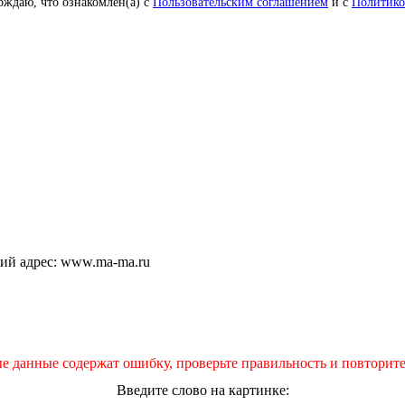
рждаю, что ознакомлен(а) с
Пользовательским соглашением
и с
Политико
щий адрес: www.ma-ma.ru
е данные содержат ошибку, проверьте правильность и повторите
Введите слово на картинке: